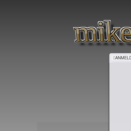
mike
ANMELD