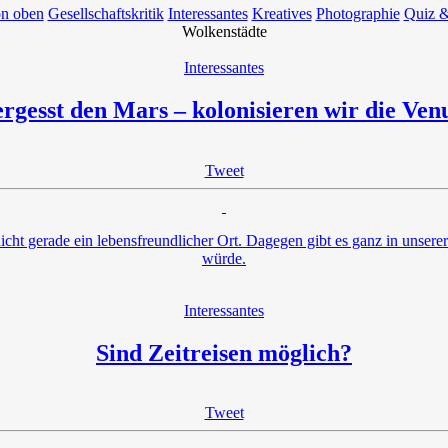
on oben
Gesellschaftskritik
Interessantes
Kreatives
Photographie
Quiz &
Wolkenstädte
Interessantes
rgesst den Mars – kolonisieren wir die Ven
Tweet
nicht gerade ein lebensfreundlicher Ort. Dagegen gibt es ganz in unserer
würde.
Interessantes
Sind Zeitreisen möglich?
Tweet