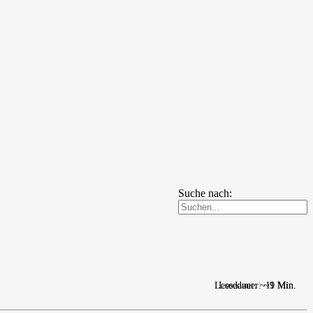
Suche nach:
Lesedauer: ~11 Min.
Lesedauer: ~9 Min.