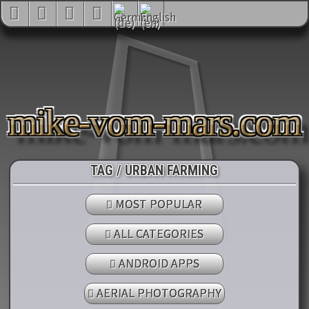
mike-vom-mars.com
TAG / URBAN FARMING
MOST POPULAR
ALL CATEGORIES
ANDROID APPS
AERIAL PHOTOGRAPHY