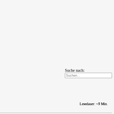
Suche nach:
Lesedauer: ~9 Min.
Lesedauer: ~7 Min.