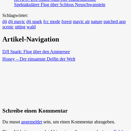
Spektakulärer Flug über Schloss Neuschwanstein
Schlagwörter:
dji
dji mavic
dji spark
fcc mode
forest
mavic air
nature
patched app
scenic
utting
wald
Artikel-Navigation
DJI Spark: Flug über den Ammersee
Honey – Der einsamste Delfin der Welt
Schreibe einen Kommentar
Du musst
angemeldet
sein, um einen Kommentar abzugeben.