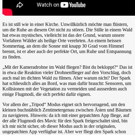
Es ist still wie in einer Kirche. Unwillkürlich möchte man flüstern,
um die Ruhe an diesem Ort nicht zu stören. Die Stille in einem Wald
hat etwas mystisches, vielleicht ist das der Grund, warum unsere
Vorfahren Wälder als heilige Orte verehrten. An einem heissen
Sommertag, an dem die Sonne mit knapp 30 Grad vom Himmel
brennt, ist er aber auch der perfekte Ort, um Ruhe und Entspannung
zu finden.
„Mit der Kameradrohne im Wald fliegen? Bist du bekloppt?“ Das ist
in etwa die Reaktion vieler Drohnenflieger auf den Vorschlag, doch
auch mal im dichten Wald zu filmen. Aber warum nicht? Der Spark
hat schliesslich alles an Bord, was man dafür braucht: Sensoren, um
Kollisionen mit der Vegetation zu vermeiden und ausserdem auch
einige Flugmodi, die sich perfekt dafür eignen.
Vor allem der „Tripod“ Modus eignet sich hervorragend, um den
kleinen buchstäblich Zentimetergenau zwischen Ästen und Bäumen
zu navigieren. Hinweis: da ich mit einer gepatchten App fliege, auf
der alle Flugmodi des Mavic für den Spark freigeschaltet sind, bin
ich mir nicht sicher, ob dieser Modus auch in der originalen,
ungepatchten App verfügbar ist. Aber wer fliegt den Spark schon