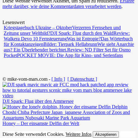
Diese Website verwendet Akismet, um Spam zu reduzieren.
Erfahre
mehr darüber, wie deine Kommentardaten verarbeitet werden
.
Lesenswert
Kriegstagebuch Ukraine – Oktober
Verzerren Fernsehen und
Zeitung unser Weltbild?
DJI Spark: Flug durch den Wald
Review:
Walkera Devo 10 Fernsteuerung
Was ist Entropie?
Das Wörterbuch
für Kontaktanzeigen
Bilder: Tierpark Hellabrunn
Wie sieht Anarchie
aus? Ein Überlebender berichtet.
Review: ND Filter Set für Osmo
Pocket
POCKET MOVIE: Die App für Kino- und Serienfans
© mike-vom-mars.com -
[ Info ]
[ Datenschutz ]
DJI Spark: Flug über den Ammersee
Honey – Der einsamste Delfin der Welt
Diese Seite verwendet Cookies.
Weitere Infos
Akzeptieren