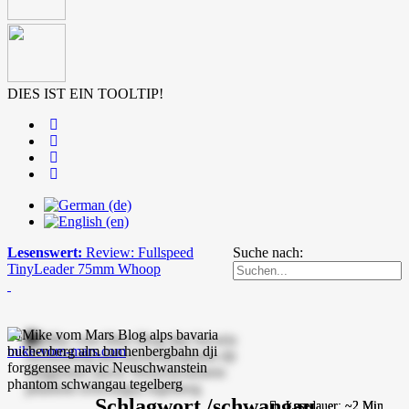
DIES IST EIN TOOLTIP!
Lesenswert:
Review: Fullspeed
Suche nach:
TinyLeader 75mm Whoop
mike-vom-mars.com
Schlagwort /schwangau
Lesedauer: ~2 Min.
Lesedauer: ~2 Min.