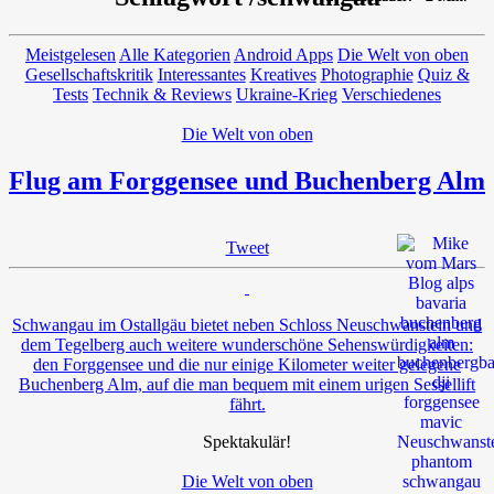
Meistgelesen
Alle Kategorien
Android Apps
Die Welt von oben
Gesellschaftskritik
Interessantes
Kreatives
Photographie
Quiz &
Tests
Technik & Reviews
Ukraine-Krieg
Verschiedenes
Die Welt von oben
Flug am Forggensee und Buchenberg Alm
Tweet
Schwangau im Ostallgäu bietet neben Schloss Neuschwanstein und
dem Tegelberg auch weitere wunderschöne Sehenswürdigkeiten:
den Forggensee und die nur einige Kilometer weiter gelegene
Buchenberg Alm, auf die man bequem mit einem urigen Sessellift
fährt.
Spektakulär!
Die Welt von oben