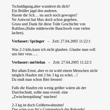
Tschuldigung,aber wunderst du dich?
Ein Brüller jagd den anderen.
Hasste die Sch… nu auch noch gewogen?
Ne Antwort hat Max doch schon gegeben.
Gruss und Dank für diese Tolle Geschichte von
Ruhfuss.(Habe mittlerweile Bauchweh vom vielen
lachen).
Verfasser: Springer
– Zeit: 27.04.2005 11:22:1
Was 2-3 kilo,kann ich nicht glauben .Glaube man will
uns hier vera…..
Verfasser: meStefan
– Zeit: 27.04.2005 11:22:3
Bei allam Ernst, aber es ist wohl einem Menschen nicht
möglich Haufen mit 2 bis 3 kg zu schei…!
Da muß man schon Blei fressen!
Falls die Haufen ein wenig größer wären als der
Durchschnitt, sollte man eventl. eine
„Zwischenspülung“ machen!
2-3 kg ist doch Größenwahnsinn!
Das wäre was für´s Guinnesbuch der Rekorde!