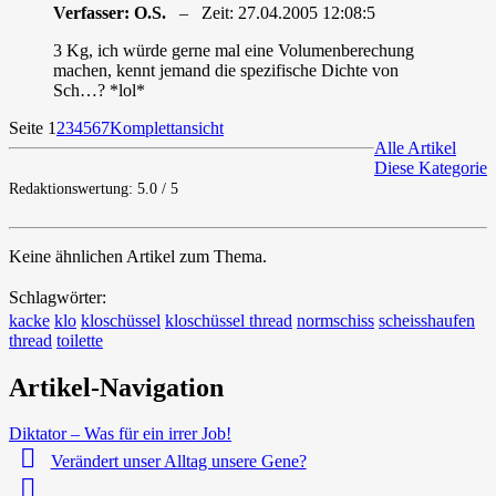
Verfasser: O.S.
– Zeit: 27.04.2005 12:08:5
3 Kg, ich würde gerne mal eine Volumenberechung
machen, kennt jemand die spezifische Dichte von
Sch…? *lol*
Seite 1
2
3
4
5
6
7
Komplettansicht
Alle Artikel
Diese Kategorie
Redaktionswertung: 5.0 / 5
Keine ähnlichen Artikel zum Thema.
Schlagwörter:
kacke
klo
kloschüssel
kloschüssel thread
normschiss
scheisshaufen
thread
toilette
Artikel-Navigation
Diktator – Was für ein irrer Job!
Verändert unser Alltag unsere Gene?