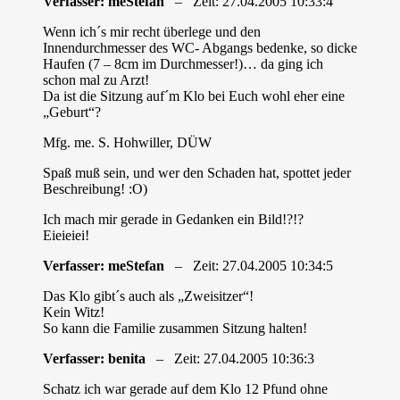
Verfasser: meStefan
– Zeit: 27.04.2005 10:33:4
Wenn ich´s mir recht überlege und den
Innendurchmesser des WC- Abgangs bedenke, so dicke
Haufen (7 – 8cm im Durchmesser!)… da ging ich
schon mal zu Arzt!
Da ist die Sitzung auf´m Klo bei Euch wohl eher eine
„Geburt“?
Mfg. me. S. Hohwiller, DÜW
Spaß muß sein, und wer den Schaden hat, spottet jeder
Beschreibung! :O)
Ich mach mir gerade in Gedanken ein Bild!?!?
Eieieiei!
Verfasser: meStefan
– Zeit: 27.04.2005 10:34:5
Das Klo gibt´s auch als „Zweisitzer“!
Kein Witz!
So kann die Familie zusammen Sitzung halten!
Verfasser: benita
– Zeit: 27.04.2005 10:36:3
Schatz ich war gerade auf dem Klo 12 Pfund ohne