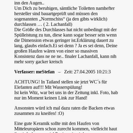
inn den Augen..
Um Dich zu beruhigen, sämtliche Toiletten namhefter
hersteller sind bauartgeprüft und müssen den
sogenannten „Normschiss“ (ja den gibts wirklich)
durchlassen … ( 2. Lachanfall)
Die Größe des Durchlasses hat nicht unbedingt mit der
Spülleistung zu tun, diese kann sogar besser sein wenn
die Dimension etwas geringer ist.Erklärung dauert zu
lang, glaubs einfach.Ei sei denn ? Ja es sei denn, Deine
großen Haufen wären von einer so massiven
Konsistenz dass ne ne ne.. finaler Lachanfall, kann nih
mehr sorry gacker kreisch
Verfasser: meStefan
– Zeit: 27.04.2005 10:21:3
ACHTUNG! In Tailand stellen sie jetzt WC´s für
Elefanten auf!!! Mit Wasserspülung!
Ist kein Witz, war bei uns in der Zeitung inkl. Foto, hab
nur im Moment keinen Link zur Hand!
Ansonsten würd ich mal dazu raten die Backen etwas
zusammen zu kneifen! :O)
Eine gute Keramik sollte mit den Haufen von
Mitteleuropäern schon zurecht kommen, vielleicht haut