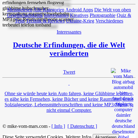
Meistgelesen
Alle Kategorien
Android Apps
Die Welt von oben
Gesellschaftskritik
Interessantes
Kreatives
Photographie
Quiz &
Tests
Technik & Reviews
Ukraine-Krieg
Verschiedenes
Interessantes
Deutsche Erfindungen, die die Welt
veränderten
Tweet
Ohne sie würde heute kein Auto fahren, keine Glühbirne leuchten,
es gäbe kein Fernsehen, keine Bücher und keine Raumfahrt, keine
Solzialgesetze, Lebensmittelvorschriften und keine MP3-Musik, ja
nicht einmal Computer.
© mike-vom-mars.com -
[ Info ]
[ Datenschutz ]
Diese Seite verwendet Cookies.
Weitere Infos
Akzeptieren