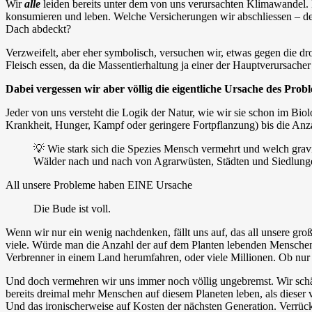
Wir
alle
leiden bereits unter dem von uns verursachten Klimawandel. E
konsumieren und leben. Welche Versicherungen wir abschliessen – de
Dach abdeckt?
Verzweifelt, aber eher symbolisch, versuchen wir, etwas gegen die d
Fleisch essen, da die Massentierhaltung ja einer der Hauptverursache
Dabei vergessen wir aber völlig die eigentliche Ursache des Probl
Jeder von uns versteht die Logik der Natur, wie wir sie schon im Biol
Krankheit, Hunger, Kampf oder geringere Fortpflanzung) bis die Anza
💡 Wie stark sich die Spezies Mensch vermehrt und welch gravie
Wälder nach und nach von Agrarwüsten, Städten und Siedlung
All unsere Probleme haben EINE Ursache
Die Bude ist voll.
Wenn wir nur ein wenig nachdenken, fällt uns auf, das all unsere gr
viele. Würde man die Anzahl der auf dem Planten lebenden Menschen d
Verbrenner in einem Land herumfahren, oder viele Millionen. Ob nur w
Und doch vermehren wir uns immer noch völlig ungebremst. Wir schämen
bereits dreimal mehr Menschen auf diesem Planeten leben, als dieser 
Und das ironischerweise auf Kosten der nächsten Generation. Verrückt