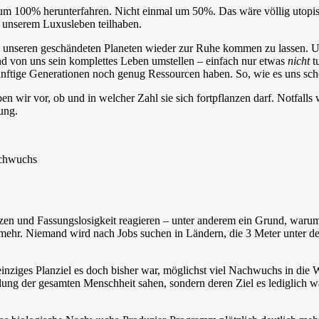
 um 100% herunterfahren. Nicht einmal um 50%. Das wäre völlig utopi
n unserem Luxusleben teilhaben.
unseren geschändeten Planeten wieder zur Ruhe kommen zu lassen. Und 
d von uns sein komplettes Leben umstellen – einfach nur etwas
nicht
tu
nftige Generationen noch genug Ressourcen haben. So, wie es uns schon
en wir vor, ob und in welcher Zahl sie sich fortpflanzen darf. Notfall
ung.
setzen und Fassungslosigkeit reagieren – unter anderem ein Grund, wa
e mehr. Niemand wird nach Jobs suchen in Ländern, die 3 Meter unter d
ziges Planziel es doch bisher war, möglichst viel Nachwuchs in die We
ng der gesamten Menschheit sahen, sondern deren Ziel es lediglich wa