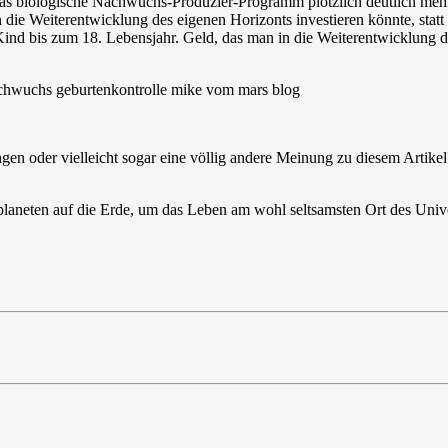
uf das biologische Nachwuchs-Produzier-Programm plötzlich deutlich me
in die Weiterentwicklung des eigenen Horizonts investieren könnte, st
 Kind bis zum 18. Lebensjahr. Geld, das man in die Weiterentwicklung 
ungen oder vielleicht sogar eine völlig andere Meinung zu diesem Arti
laneten auf die Erde, um das Leben am wohl seltsamsten Ort des Unive