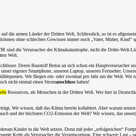
f die armen Länder der Dritten Welt. Schliesslich, so ist es allgemein 
n können ohne schlechtes Gewissen immer noch „Vater, Mutter, Kind“ sp
R sind die Verursacher der Klimakatastrophe, nicht die Dritte-Welt-Länd
tten Welt.
hlösser. Deren Baustoff Beton an sich schon ein Hauptverursacher uns
le unser eigenes Smartphone, unseren Laptop, unseren Fernseher. Unser
deponien. Wir fliegen ein- oder zweimal pro Jahr um die Welt. Wir n
och nicht einmal einen Strom
anschluss
haben!
mehr
Resourcen, als Menschen in der Dritten Welt. Wer hier in Deutschlan
rträgt. Wir wissen, daß das Klima bereits kollabiert. Aber warum setze
uch und der höchsten CO2-Emission der Welt? Wir wissen, das unser(e
ederum Kinder in die Welt setzen. Denn mit jeder „erfolgreichen“ Fort
samte Kette als Verursacher die Verantwortung. Eine schwere Last – o