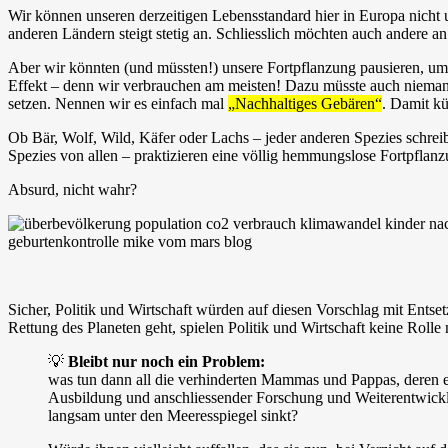
Wir können unseren derzeitigen Lebensstandard hier in Europa nicht
anderen Ländern steigt stetig an. Schliesslich möchten auch andere a
Aber wir könnten (und müssten!) unsere Fortpflanzung pausieren, um 
Effekt – denn wir verbrauchen am meisten! Dazu müsste auch nieman
setzen. Nennen wir es einfach mal
„Nachhaltiges Gebären“
. Damit kü
Ob Bär, Wolf, Wild, Käfer oder Lachs – jeder anderen Spezies schreib
Spezies von allen – praktizieren eine völlig hemmungslose Fortpflanz
Absurd, nicht wahr?
Sicher, Politik und Wirtschaft würden auf diesen Vorschlag mit Ent
Rettung des Planeten geht, spielen Politik und Wirtschaft keine Roll
💡
Bleibt nur noch ein Problem:
was tun dann all die verhinderten Mammas und Pappas, deren ein
Ausbildung und anschliessender Forschung und Weiterentwicklu
langsam unter den Meeresspiegel sinkt?