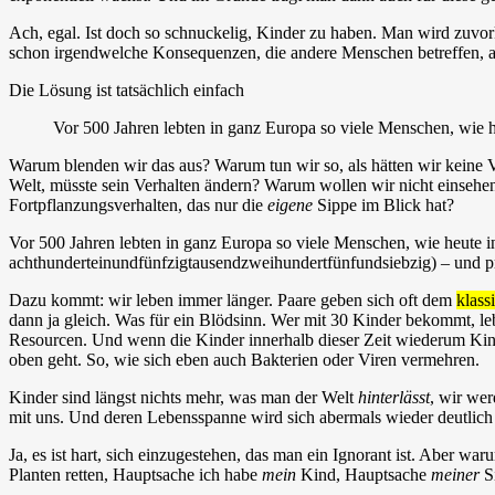
Ach, egal. Ist doch so schnuckelig, Kinder zu haben. Man wird zuv
schon irgendwelche Konsequenzen, die andere Menschen betreffen, al
Die Lösung ist tatsächlich einfach
Vor 500 Jahren lebten in ganz Europa so viele Menschen, wie he
Warum blenden wir das aus? Warum tun wir so, als hätten wir keine 
Welt, müsste sein Verhalten ändern? Warum wollen wir nicht einsehe
Fortpflanzungsverhalten, das nur die
eigene
Sippe im Blick hat?
Vor 500 Jahren lebten in ganz Europa so viele Menschen, wie heute i
achthunderteinundfünfzigtausendzweihundertfünfundsiebzig) – und 
Dazu kommt: wir leben immer länger. Paare geben sich oft dem
klass
dann ja gleich. Was für ein Blödsinn. Wer mit 30 Kinder bekommt, leb
Resourcen. Und wenn die Kinder innerhalb dieser Zeit wiederum Kin
oben geht. So, wie sich eben auch Bakterien oder Viren vermehren.
Kinder sind längst nichts mehr, was man der Welt
hinterlässt
, wir wer
mit uns. Und deren Lebensspanne wird sich abermals wieder deutlich 
Ja, es ist hart, sich einzugestehen, das man ein Ignorant ist. Aber w
Planten retten, Hauptsache ich habe
mein
Kind, Hauptsache
meiner
Si