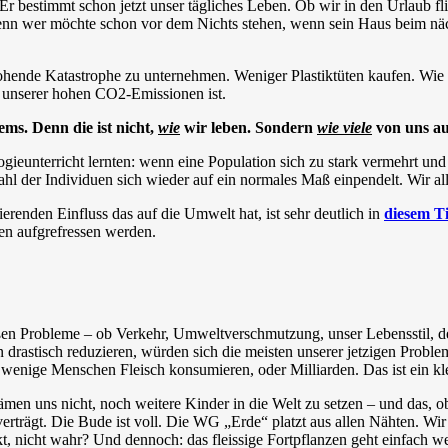
r bestimmt schon jetzt unser tägliches Leben. Ob wir in den Urlaub fl
nn wer möchte schon vor dem Nichts stehen, wenn sein Haus beim näch
rohende Katastrophe zu unternehmen. Weniger Plastiktüten kaufen. Wie 
r unserer hohen CO2-Emissionen ist.
ems. Denn die ist nicht,
wie
wir leben. Sondern
wie viele
von uns au
ogieunterricht lernten: wenn eine Population sich zu stark vermehrt und
hl der Individuen sich wieder auf ein normales Maß einpendelt. Wir all
renden Einfluss das auf die Umwelt hat, ist sehr deutlich in
diesem T
en aufgrefressen werden.
oßen Probleme – ob Verkehr, Umweltverschmutzung, unser Lebensstil, d
rastisch reduzieren, würden sich die meisten unserer jetzigen Problem
enige Menschen Fleisch konsumieren, oder Milliarden. Das ist ein klei
 uns nicht, noch weitere Kinder in die Welt zu setzen – und das, obwo
verträgt. Die Bude ist voll. Die WG „Erde“ platzt aus allen Nähten. W
, nicht wahr? Und dennoch: das fleissige Fortpflanzen geht einfach we