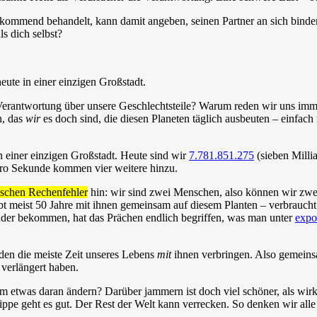
orkommend behandelt, kann damit angeben, seinen Partner an sich bin
s dich selbst?
ute in einer einzigen Großstadt.
Verantwortung über unsere Geschlechtsteile? Warum reden wir uns imm
n, das
wir
es doch sind, die diesen Planeten täglich ausbeuten – einfach
n einer einzigen Großstadt. Heute sind wir
7.781.851.275
(sieben Milli
pro Sekunde kommen vier weitere hinzu.
ischen Rechenfehler
hin: wir sind zwei Menschen, also können wir zwe
t meist 50 Jahre mit ihnen gemeinsam auf diesem Planten – verbraucht a
der bekommen, hat das Prächen endlich begriffen, was man unter
expo
den die meiste Zeit unseres Lebens
mit
ihnen verbringen. Also gemeins
verlängert haben.
arum etwas daran ändern? Darüber jammern ist doch viel schöner, als wirk
ppe geht es gut. Der Rest der Welt kann verrecken. So denken wir alle