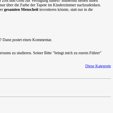
hr Zeit und Geld zur Verfügung hätten? Immerhin stehen ihnen
att nur über die Farbe der Tapete im Kinderzimmer nachzudenken.
der
gesamten Menscheit
investieren könnte, statt nur in die
kel? Dann postet einen Kommentar.
rsums zu studieren. Seiner Bitte "bringt mich zu eurem Führer"
Diese Kategorie