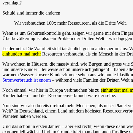
veranlagt?
Schuld sind immer die anderen
Wir verbrauchen 100x mehr Ressourcen, als die Dritte Welt.
Wenn es um Geburtenkontrolle geht, zeigen wir gerne mit dem Finger au
Überbevölkerung ist also ein Problem der Dritten Welt – wir dagege
Leider nein. Die Wahrheit sieht tatsächlich genau andersherum aus: WI
einhundert mal mehr
Resourcen verbraucht, als ein Mensch in der Dri
Wir wohnen in Häusern, die massiv sind, wie Burgen und gross wie Sc
und unsere Kinder – teilweise schon unsere achtjährigen! – haben al
warmem Wasser. Unsere Kinderzimmer sehen aus wie bunte Plastikmüll
Stromverbrauch ist enorm
– während viele Familen der Dritten Welt n
Noch einmal: wir hier in Europa verbrauchen bis zu
einhundert mal 
Kinder haben – und der Resourcenverbrauch wäre der selbe.
Nun sind wir also bereits dreimal mehr Menschen, als unser Planet ve
Welt? In Deutschland, einem Land mit dem höchsten Resourcenverbra
Planeten haben werden.
Und das schon in ersten Jahren – aber erst recht, wenn diese dann wi
exponentiell wächst. Und im Grunde trägt man dann auch für diese ge