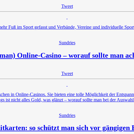
Tweet
r Fuß im Sport gefasst und Verbände, Vereine und individuelle Sportle
Sundries
man) Online-Casino – worauf sollte man ac
Tweet
en in Online-Casinos. Sie bieten eine tolle Möglichkeit der Entspannu
gs ist nicht alles Gold, was glänzt – worauf sollte man bei der Auswah
Sundries
tkarten: so schützt man sich vor gängigen