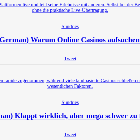
attformen live und teilt seine Erlebnisse mit anderen. Selbst bei der 
ohne die praktische Live-Übertragung.
Sundries
(German) Warum Online Casinos aufsuchen
Tweet
ren rapide zugenommen, während viele landbasierte Casinos schließen 
wesentlichen Faktoren.
Sundries
an) Klappt wirklich, aber mega schwer zu 
Tweet