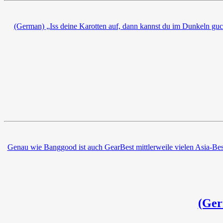
(German) „Iss deine Karotten auf, dann kannst du im Dunkeln gucke
Genau wie Banggood ist auch GearBest mittlerweile vielen Asia-Bestel
(Ger