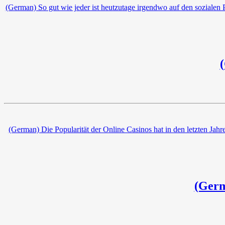
(German) So gut wie jeder ist heutzutage irgendwo auf den sozialen Pl
(German) Die Popularität der Online Casinos hat in den letzten Jah
(Germ