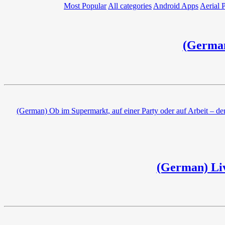
Most Popular
All categories
Android Apps
Aerial 
(German
(German) Ob im Supermarkt, auf einer Party oder auf Arbeit – de
(German) Li