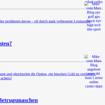
r profitieren davon – oft durch stark verbesserte Leistungen.
hten?
ng und gleichzeitig die Option, ein bisschen Geld zu verdienen.
l achten?
 Betrugsmaschen