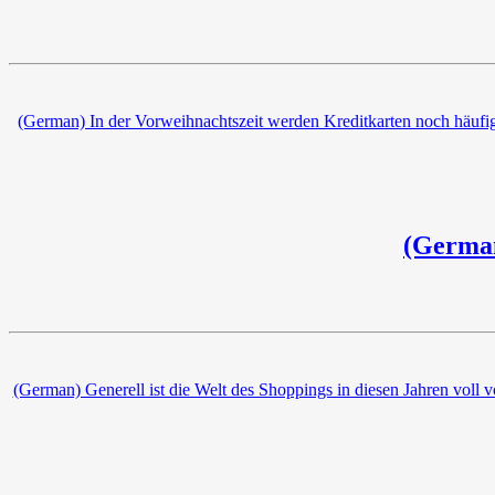
(German) In der Vorweihnachtszeit werden Kreditkarten noch häufige
(German
(German) Generell ist die Welt des Shoppings in diesen Jahren voll 