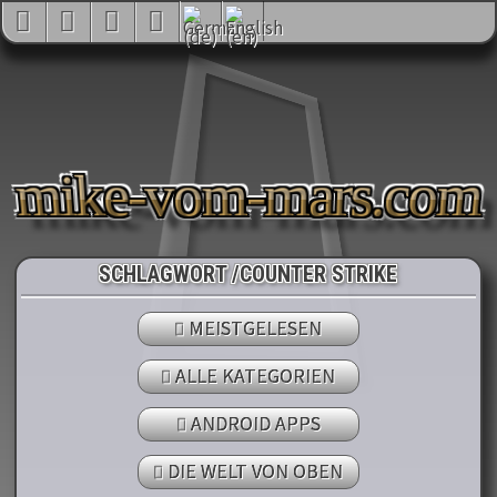
mike-vom-mars.com
SCHLAGWORT /COUNTER STRIKE
MEISTGELESEN
ALLE KATEGORIEN
ANDROID APPS
DIE WELT VON OBEN