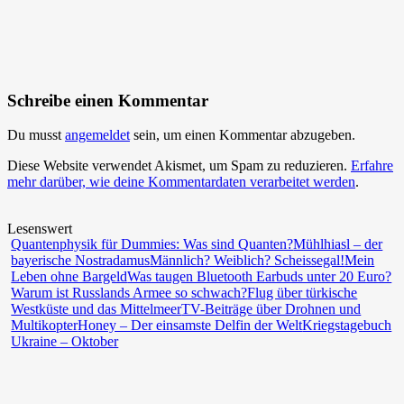
Schreibe einen Kommentar
Du musst
angemeldet
sein, um einen Kommentar abzugeben.
Diese Website verwendet Akismet, um Spam zu reduzieren.
Erfahre
mehr darüber, wie deine Kommentardaten verarbeitet werden
.
Lesenswert
Quantenphysik für Dummies: Was sind Quanten?
Mühlhiasl – der
bayerische Nostradamus
Männlich? Weiblich? Scheissegal!
Mein
Leben ohne Bargeld
Was taugen Bluetooth Earbuds unter 20 Euro?
Warum ist Russlands Armee so schwach?
Flug über türkische
Westküste und das Mittelmeer
TV-Beiträge über Drohnen und
Multikopter
Honey – Der einsamste Delfin der Welt
Kriegstagebuch
Ukraine – Oktober