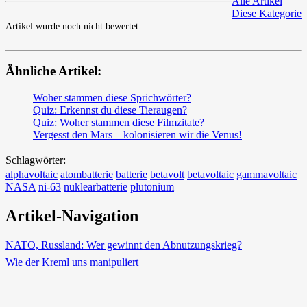
Alle Artikel
Diese Kategorie
Artikel wurde noch nicht bewertet.
Ähnliche Artikel:
Woher stammen diese Sprichwörter?
Quiz: Erkennst du diese Tieraugen?
Quiz: Woher stammen diese Filmzitate?
Vergesst den Mars – kolonisieren wir die Venus!
Schlagwörter:
alphavoltaic
atombatterie
batterie
betavolt
betavoltaic
gammavoltaic
NASA
ni-63
nuklearbatterie
plutonium
Artikel-Navigation
NATO, Russland: Wer gewinnt den Abnutzungskrieg?
Wie der Kreml uns manipuliert