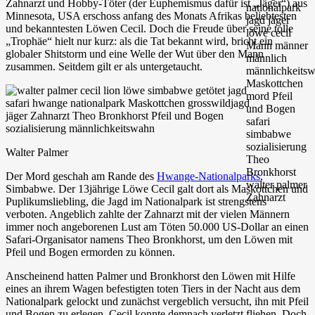
Zahnarzt und Hobby-Töter (der Euphemismus dafür ist „Jäger“) aus
Minnesota, USA erschoss anfang des Monats Afrikas beliebtesten
und bekanntesten Löwen Cecil. Doch die Freude über seine tolle
„Trophäe“ hielt nur kurz: als die Tat bekannt wird, bricht ein
globaler Shitstorm und eine Welle der Wut über den Mann
zusammen. Seitdem gilt er als untergetaucht.
Walter Palmer
Der Mord geschah am Rande des
Hwange-Nationalparks
,
Simbabwe. Der 13jährige Löwe Cecil galt dort als Maskottchen und
Puplikumsliebling, die Jagd im Nationalpark ist strengstens
verboten. Angeblich zahlte der Zahnarzt mit der vielen Männern
immer noch angeborenen Lust am Töten 50.000 US-Dollar an einen
Safari-Organisator namens Theo Bronkhorst, um den Löwen mit
Pfeil und Bogen ermorden zu können.
Anscheinend hatten Palmer und Bronkhorst den Löwen mit Hilfe
eines an ihrem Wagen befestigten toten Tiers in der Nacht aus dem
Nationalpark gelockt und zunächst vergeblich versucht, ihn mit Pfeil
und Bogen zu erlegen. Cecil konnte demnach verletzt fliehen, Doch