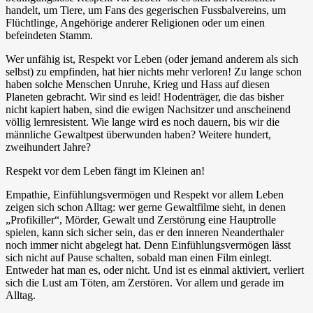
handelt, um Tiere, um Fans des gegerischen Fussbalvereins, um
Flüchtlinge, Angehörige anderer Religionen oder um einen
befeindeten Stamm.
Wer unfähig ist, Respekt vor Leben (oder jemand anderem als sich
selbst) zu empfinden, hat hier nichts mehr verloren! Zu lange schon
haben solche Menschen Unruhe, Krieg und Hass auf diesen
Planeten gebracht. Wir sind es leid! Hodenträger, die das bisher
nicht kapiert haben, sind die ewigen Nachsitzer und anscheinend
völlig lernresistent. Wie lange wird es noch dauern, bis wir die
männliche Gewaltpest überwunden haben? Weitere hundert,
zweihundert Jahre?
Respekt vor dem Leben fängt im Kleinen an!
Empathie, Einfühlungsvermögen und Respekt vor allem Leben
zeigen sich schon Alltag: wer gerne Gewaltfilme sieht, in denen
„Profikiller“, Mörder, Gewalt und Zerstörung eine Hauptrolle
spielen, kann sich sicher sein, das er den inneren Neanderthaler
noch immer nicht abgelegt hat. Denn Einfühlungsvermögen lässt
sich nicht auf Pause schalten, sobald man einen Film einlegt.
Entweder hat man es, oder nicht. Und ist es einmal aktiviert, verliert
sich die Lust am Töten, am Zerstören. Vor allem und gerade im
Alltag.