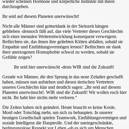
wieder scheinen Hormone und körperliche Instinkte mit ihnen
durchzugehen.
Ihr seid auf diesem Planeten unerwünscht!
Nicht alle Männer sind gottseidank in der Steinzeit hängen
geblieben -dennoch fällt auf, das viele Vertreter dieses Geschlechts
sich einer mentalen Weiterentwicklung konsequent verweigern.
Befürchten sie, das ihnen ihre geliebten Klöten abfallen, sobald sie
Empathie und Einfühlungsvermögen lernen? Befürchten sie dank
ihrer anerzogenen Homophobie schwul zu werden, sobald sie
Gefühle zeigen?
Ihr seid hier unerwünscht -denn WIR sind die Zukunft!
Gerade wir Männer, die den Sprung in das neue Zeitalter geschafft
haben, müssen nun aufstehen und diesen tierischen Vertretern
unseres Geschlechts klar und deutlich sagen: „Ihr seid auf diesem
Planeten unerwünscht!. WIR sind die Zukunft! Wir wollen euch hier
nicht. Ihr habt hier nichts mehr verloren.“
Die Zeiten haben sich geändert. Heute braucht es keine Keule,
Mord oder Totschlag mehr, um sich zu behaupten. In unserer
heutigen Gesellschaft spielen Teamwork, Einfühlungsvermögen und
soziale Intelligenz die Hauptrolle. Und der uneingeschränkte,
bedingungslose Respekt vor Leben -ob es sich um Menschen