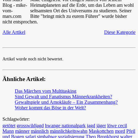
Heimatplaneten auf die Erde, um das Leben am wohl
seltsamsten Ort des Universums zu studieren. Seiner
Bitte "bringt mich zu eurem Führer" wurde bisher
nicht entsprochen.
Alle Artikel
Diese Kategorie
Artikel wurde noch nicht bewertet.
Ähnliche Artikel:
Das Märchen vom Multitasking
Sind Gewalt und Fanatismus Männerkrankheiten?
Gewaltspiele und Amokläufe – Ein Zusammenhang?
Woher kommt das Böse in der Welt?
Schlagwörter:
getötet
grosswildjagd
hwange nationalpark
jagd
jäger
löwe cecil
Mann
männer
männlich
männlichkeitswahn
Maskottchen
mord
Pfeil
und Bogen
safari
simbabwe
sozialisierung
Theo Bronkhorst
walter