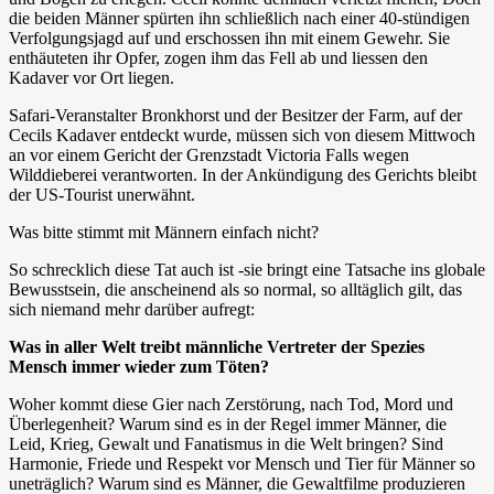
die beiden Männer spürten ihn schließlich nach einer 40-stündigen
Verfolgungsjagd auf und erschossen ihn mit einem Gewehr. Sie
enthäuteten ihr Opfer, zogen ihm das Fell ab und liessen den
Kadaver vor Ort liegen.
Safari-Veranstalter Bronkhorst und der Besitzer der Farm, auf der
Cecils Kadaver entdeckt wurde, müssen sich von diesem Mittwoch
an vor einem Gericht der Grenzstadt Victoria Falls wegen
Wilddieberei verantworten. In der Ankündigung des Gerichts bleibt
der US-Tourist unerwähnt.
Was bitte stimmt mit Männern einfach nicht?
So schrecklich diese Tat auch ist -sie bringt eine Tatsache ins globale
Bewusstsein, die anscheinend als so normal, so alltäglich gilt, das
sich niemand mehr darüber aufregt:
Was in aller Welt treibt männliche Vertreter der Spezies
Mensch immer wieder zum Töten?
Woher kommt diese Gier nach Zerstörung, nach Tod, Mord und
Überlegenheit? Warum sind es in der Regel immer Männer, die
Leid, Krieg, Gewalt und Fanatismus in die Welt bringen? Sind
Harmonie, Friede und Respekt vor Mensch und Tier für Männer so
uneträglich? Warum sind es Männer, die Gewaltfilme produzieren