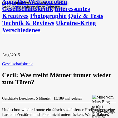
Apps
Die Welt von oben
Gesellschaftskritik
Interessantes
Kreatives
Photographie
Quiz & Tests
Technik & Reviews
Ukraine-Krieg
Verschiedenes
Aug
3
2015
Gesellschaftskritik
Cecil: Was treibt Männer immer wieder
zum Töten?
Geschätzte Lesedauer: 5 Minuten
13.189 mal gelesen
Und schon wieder konnte ein falsch sozialisierter Hodenträger seine
Lust am Zerstören und Töten nicht unterdrücken: Walter Palmer,