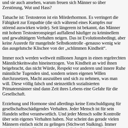
und sie auch ansehen, warum freuen sich Männer so über
Zerstörung, Wut und Hass?
Tatsache ist: Testosteron ist ein Mörderhormon. Es verringert die
Fähigkeit zur Empathie (die sich während eines Kampfes nur
störend auswirken würde). Seit längerem ist bekannt, das Männer
mit hohem Testosteronspiegel auffallend häufiger zu kriminellem
und gewalttätigem Verhalten neigen. Das ist Evolutionsbedingt, aber
keine Ausrede für mangelnde Selbstkontrolle -genauso wenig wie
das ausgelutsche Klischee von der „schlimmen Kindheit“.
Immer noch werden weltweit millionen Jungen in einen regelrechten
Männlichkeitswahn hineinerzogen. Von Kindheit an wird ihnen
beigebracht, das nicht Würde, Respekt vor anderen und innere Ruhe
männliche Tugenden sind, sondern seinen eigenen Willen
durchzusetzen, Macht auszuüben und sich zu nehmen, was man
will. Diese völlig falsch und steinzeitlich sozialisierten
Primatenmänner sind dann Zeit ihres Lebens eine Gefahr für die
Gesellschaft.
Erziehung und Hormone sind allerdings keine Entschuldigung für
gesellschaftsschädigendes Verhalten. Jeder Mensch ist für sein
Handeln selbst verantwortlich. Und jeder Mensch sollte Kontrolle
über sein eigenes Verhalten haben. Nur scheint das gerade vielen
Männern einfach nicht zu gelingen (Stichwort Stalking). Immer