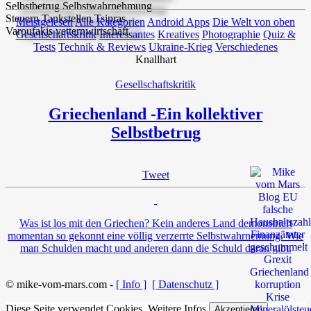
Meistgelesen
Alle Kategorien
Android Apps
Die Welt von oben
Gesellschaftskritik
Interessantes
Kreatives
Photographie
Quiz &
Tests
Technik & Reviews
Ukraine-Krieg
Verschiedenes
Knallhart
Gesellschaftskritik
Griechenland -Ein kollektiver
Selbstbetrug
Tweet
Was ist los mit den Griechen? Kein anderes Land demonstriert
momentan so gekonnt eine völlig verzerrte Selbstwahrnemung. Wie
man Schulden macht und anderen dann die Schuld daran gibt.
© mike-vom-mars.com -
[ Info ]
[ Datenschutz ]
Diese Seite verwendet Cookies.
Weitere Infos
Akzeptieren