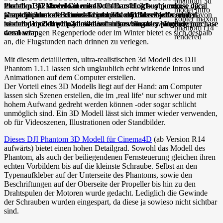
Der schlimmste Feind des Kopterpiloten ist das Wetter -und davon
können wir Deutsche ja ein Lied singen. Gerade während einer
wochenlangen Regenperiode oder im Winter bietet es sich deshalb
an, die Flugstunden nach drinnen zu verlegen.
Mit diesem detaillierten, ultra-realistischen 3d Modell des DJI
Phantom 1.1.1 lassen sich unglaublich echt wirkende Intros und
Animationen auf dem Computer erstellen.
Der Vorteil eines 3D Modells liegt auf der Hand: am Computer
lassen sich Szenen erstellen, die im ‚real life‘ nur schwer und mit
hohem Aufwand gedreht werden können -oder sogar schlicht
unmöglich sind. Ein 3D Modell lässt sich immer wieder verwenden,
ob für Videoszenen, Illustrationen oder Standbilder.
Dieses DJI Phantom 3D Modell für Cinema4D
(ab Version R14
aufwärts) bietet einen hohen Detailgrad. Sowohl das Modell des
Phantom, als auch der beiliegendenen Fernsteuerung gleichen ihren
echten Vorbildern bis auf die kleinste Schraube. Selbst an den
Typenaufkleber auf der Unterseite des Phantoms, sowie den
Beschriftungen auf der Oberseite der Propeller bis hin zu den
Drahtspulen der Motoren wurde gedacht. Lediglich die Gewinde
der Schrauben wurden eingespart, da diese ja sowieso nicht sichtbar
sind.