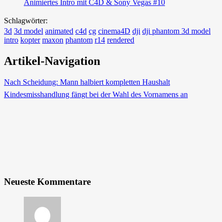
Animiertes Intro mit C4D & Sony Vegas #10
Schlagwörter:
3d
3d model
animated
c4d
cg
cinema4D
dji
dji phantom 3d model
intro
kopter
maxon
phantom
r14
rendered
Artikel-Navigation
Nach Scheidung: Mann halbiert kompletten Haushalt
Kindesmisshandlung fängt bei der Wahl des Vornamens an
Neueste Kommentare