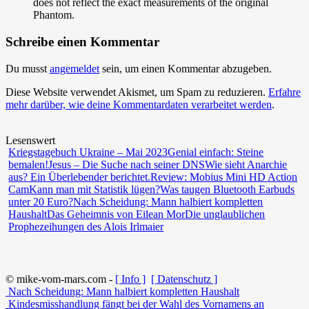
does not reflect the exact measurements of the original
Phantom.
Schreibe einen Kommentar
Du musst
angemeldet
sein, um einen Kommentar abzugeben.
Diese Website verwendet Akismet, um Spam zu reduzieren.
Erfahre
mehr darüber, wie deine Kommentardaten verarbeitet werden
.
Lesenswert
Kriegstagebuch Ukraine – Mai 2023
Genial einfach: Steine
bemalen!
Jesus – Die Suche nach seiner DNS
Wie sieht Anarchie
aus? Ein Überlebender berichtet.
Review: Mobius Mini HD Action
Cam
Kann man mit Statistik lügen?
Was taugen Bluetooth Earbuds
unter 20 Euro?
Nach Scheidung: Mann halbiert kompletten
Haushalt
Das Geheimnis von Eilean Mor
Die unglaublichen
Prophezeihungen des Alois Irlmaier
© mike-vom-mars.com -
[ Info ]
[ Datenschutz ]
Nach Scheidung: Mann halbiert kompletten Haushalt
Kindesmisshandlung fängt bei der Wahl des Vornamens an