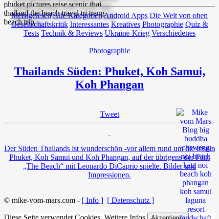
Meistgelesen
Alle Kategorien
Android Apps
Die Welt von oben
Gesellschaftskritik
Interessantes
Kreatives
Photographie
Quiz &
Tests
Technik & Reviews
Ukraine-Krieg
Verschiedenes
Photographie
Thailands Süden: Phuket, Koh Samui,
Koh Phangan
Tweet
Der Süden Thailands ist wunderschön -vor allem rund um die Inseln
Phuket, Koh Samui und Koh Phangan, auf der übrigens der Film
„The Beach“ mit Leonardo DiCaprio spielte. Bilder und
Impressionen.
© mike-vom-mars.com -
[ Info ]
[ Datenschutz ]
Diese Seite verwendet Cookies.
Weitere Infos
Akzeptieren