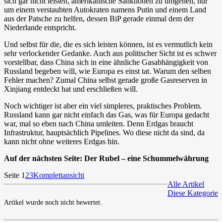
sich gar nicht leisten, amerikanische Sanktionen zu umgehen, nur
um einem verstaubten Autokraten namens Putin und einem Land
aus der Patsche zu helfen, dessen BiP gerade einmal dem der
Niederlande entspricht.
Und selbst für die, die es sich leisten können, ist es vermutlich kein
sehr verlockender Gedanke. Auch aus politischer Sicht ist es schwer
vorstellbar, dass China sich in eine ähnliche Gasabhängigkeit von
Russland begeben will, wie Europa es einst tat. Warum den selben
Fehler machen? Zumal China selbst gerade große Gasreserven in
Xinjiang entdeckt hat und erschließen will.
Noch wichtiger ist aber ein viel simpleres, praktisches Problem.
Russland kann gar nicht einfach das Gas, was für Europa gedacht
war, mal so eben nach China umleiten. Denn Erdgas braucht
Infrastruktur, hauptsächlich Pipelines. Wo diese nicht da sind, da
kann nicht ohne weiteres Erdgas hin.
Auf der nächsten Seite: Der Rubel – eine Schummelwährung
Seite 1
2
3
Komplettansicht
Alle Artikel
Diese Kategorie
Artikel wurde noch nicht bewertet.