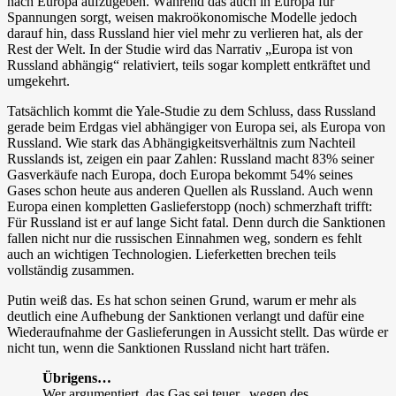
nach Europa aufzugeben. Während das auch in Europa für
Spannungen sorgt, weisen makroökonomische Modelle jedoch
darauf hin, dass Russland hier viel mehr zu verlieren hat, als der
Rest der Welt. In der Studie wird das Narrativ „Europa ist von
Russland abhängig“ relativiert, teils sogar komplett entkräftet und
umgekehrt.
Tatsächlich kommt die Yale-Studie zu dem Schluss, dass Russland
gerade beim Erdgas viel abhängiger von Europa sei, als Europa von
Russland. Wie stark das Abhängigkeitsverhältnis zum Nachteil
Russlands ist, zeigen ein paar Zahlen: Russland macht 83% seiner
Gasverkäufe nach Europa, doch Europa bekommt 54% seines
Gases schon heute aus anderen Quellen als Russland. Auch wenn
Europa einen kompletten Gaslieferstopp (noch) schmerzhaft trifft:
Für Russland ist er auf lange Sicht fatal. Denn durch die Sanktionen
fallen nicht nur die russischen Einnahmen weg, sondern es fehlt
auch an wichtigen Technologien. Lieferketten brechen teils
vollständig zusammen.
Putin weiß das. Es hat schon seinen Grund, warum er mehr als
deutlich eine Aufhebung der Sanktionen verlangt und dafür eine
Wiederaufnahme der Gaslieferungen in Aussicht stellt. Das würde er
nicht tun, wenn die Sanktionen Russland nicht hart träfen.
Übrigens…
Wer argumentiert, das Gas sei teuer „wegen des