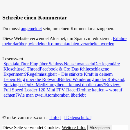
Schreibe einen Kommentar
Du musst
angemeldet
sein, um einen Kommentar abzugeben.
Diese Website verwendet Akismet, um Spam zu reduzieren.
Erfahre
mehr darüber, wie deine Kommentardaten verarbeitet werden
.
Lesenswert
Spektakulärer Flug über Schloss Neuschwanstein
Der legendäre
Kloschüssel Thread
Facebook & Co: Das fehlgeschlagene
Experiment?
Regelmässigkeit – Die stärkste Kraft in deinem
Leben!
Flug über die Rotwand
Bilder: Wanderung an der Rotwand,
Spitzingsee
Quiz: Medizinmythen – kennst du dich aus?
Review:
Full Speed Leader 120 Mini FPV Racer
Drohne kaufen – worauf
achten?
Wie man zwei Atombomben überlebt
© mike-vom-mars.com -
[ Info ]
[ Datenschutz ]
Diese Seite verwendet Cookies.
Weitere Infos
Akzeptieren