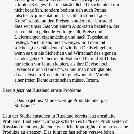
Ukraine-Krieges“ hat die tatsächliche Ursache nicht nur
nicht begriffen, sondern bedient sich auch Putins
falscher Argumentation. Tatsächlich ist nicht „der
Krieg“ schuld an den Preisen, sondern der Umstand,
dass wir unser Gas von einem Autokraten beziehen, der
sich nicht an geltende Verträge hält, Preise und
Liefermengen eigenmächtig und nach Tageslaune
festlegt. Nicht mehr, nicht weniger. Soll man mit
solchen „Geschäftsleuten“ wirklich Deals eingehen,
wenn es um die Sicherheit und Wirtschaft des eigenen
Landes geht? Sicher nicht. Hätten CDU und SPD das
nur schon vor Jahren kapiert, als ihre Devise noch
„Wandel durch Handel“ war und man noch glaubte,
dass selbst ein Russe doch irgendwann die Vorteile
einer freien Demokratie sehen müsse. Irrtum.
Bereits
jetzt
hat Russland ernste Probleme
„Das Ergebnis: Minderwertige Produkte oder gar
Stillstand.“
Laut der Studie entstehen in Russland bereits jetzt ernsthafte
Probleme. Laut einer Umfrage schaffen es 81% der Produzenten in
Russland nicht, wegfallende westliche Importgüter durch russische
Produkte zu ersetzen. Das führt zu fast schon verzweifelten