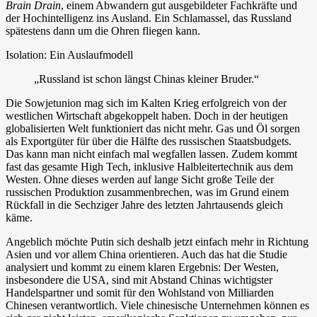
Brain Drain
, einem Abwandern gut ausgebildeter Fachkräfte und
der Hochintelligenz ins Ausland. Ein Schlamassel, das Russland
spätestens dann um die Ohren fliegen kann.
Isolation: Ein Auslaufmodell
„Russland ist schon längst Chinas kleiner Bruder.“
Die Sowjetunion mag sich im Kalten Krieg erfolgreich von der
westlichen Wirtschaft abgekoppelt haben. Doch in der heutigen
globalisierten Welt funktioniert das nicht mehr. Gas und Öl sorgen
als Exportgüter für über die Hälfte des russischen Staatsbudgets.
Das kann man nicht einfach mal wegfallen lassen. Zudem kommt
fast das gesamte High Tech, inklusive Halbleitertechnik aus dem
Westen. Ohne dieses werden auf lange Sicht große Teile der
russischen Produktion zusammenbrechen, was im Grund einem
Rückfall in die Sechziger Jahre des letzten Jahrtausends gleich
käme.
Angeblich möchte Putin sich deshalb jetzt einfach mehr in Richtung
Asien und vor allem China orientieren. Auch das hat die Studie
analysiert und kommt zu einem klaren Ergebnis: Der Westen,
insbesondere die USA, sind mit Abstand Chinas wichtigster
Handelspartner und somit für den Wohlstand von Milliarden
Chinesen verantwortlich. Viele chinesische Unternehmen können es