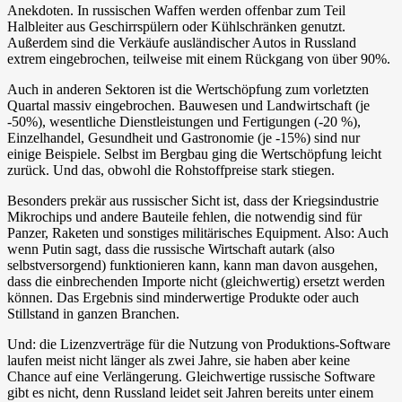
Anekdoten. In russischen Waffen werden offenbar zum Teil
Halbleiter aus Geschirrspülern oder Kühlschränken genutzt.
Außerdem sind die Verkäufe ausländischer Autos in Russland
extrem eingebrochen, teilweise mit einem Rückgang von über 90%.
Auch in anderen Sektoren ist die Wertschöpfung zum vorletzten
Quartal massiv eingebrochen. Bauwesen und Landwirtschaft (je
-50%), wesentliche Dienstleistungen und Fertigungen (-20 %),
Einzelhandel, Gesundheit und Gastronomie (je -15%) sind nur
einige Beispiele. Selbst im Bergbau ging die Wertschöpfung leicht
zurück. Und das, obwohl die Rohstoffpreise stark stiegen.
Besonders prekär aus russischer Sicht ist, dass der Kriegsindustrie
Mikrochips und andere Bauteile fehlen, die notwendig sind für
Panzer, Raketen und sonstiges militärisches Equipment. Also: Auch
wenn Putin sagt, dass die russische Wirtschaft autark (also
selbstversorgend) funktionieren kann, kann man davon ausgehen,
dass die einbrechenden Importe nicht (gleichwertig) ersetzt werden
können. Das Ergebnis sind minderwertige Produkte oder auch
Stillstand in ganzen Branchen.
Und: die Lizenzverträge für die Nutzung von Produktions-Software
laufen meist nicht länger als zwei Jahre, sie haben aber keine
Chance auf eine Verlängerung. Gleichwertige russische Software
gibt es nicht, denn Russland leidet seit Jahren bereits unter einem