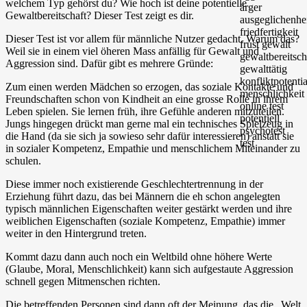
welchem Typ gehörst du? Wie hoch ist deine potentielle
Gewaltbereitschaft? Dieser Test zeigt es dir.
Dieser Test ist vor allem für männliche Nutzer gedacht. Warum das?
Weil sie in einem viel öheren Mass anfällig für Gewalt und
Aggression sind. Dafür gibt es mehrere Gründe:
Zum einen werden Mädchen so erzogen, das soziale Kontakte und
Freundschaften schon von Kindheit an eine grosse Rolle in ihrem
Leben spielen. Sie lernen früh, ihre Gefühle anderen mitzuteilen.
Jungs hingegen drückt man gerne mal ein technisches Spielzeug in
die Hand (da sie sich ja sowieso sehr dafür interessieren) anstatt sie
in sozialer Kompetenz, Empathie und menschlichem Miteinander zu
schulen.
Diese immer noch existierende Geschlechtertrennung in der
Erziehung führt dazu, das bei Männern die eh schon angelegten
typisch männlichen Eigenschaften weiter gestärkt werden und ihre
weiblichen Eigenschaften (soziale Kompetenz, Empathie) immer
weiter in den Hintergrund treten.
Kommt dazu dann auch noch ein Weltbild ohne höhere Werte
(Glaube, Moral, Menschlichkeit) kann sich aufgestaute Aggression
schnell gegen Mitmenschen richten.
Die betreffenden Personen sind dann oft der Meinung, das die „Welt