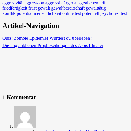
aggresivität
aggression
aggressiv
ärger
ausgeglichenheit
friedfertigkeit
frust
gewalt
gewaltbereitschaft
gewalttätig
konfliktpotential
menschlichkeit
online test
potentiell
psychotest
test
Artikel-Navigation
Quiz: Zombie Epidemie! Würdest du überleben?
Die unglaublichen Prophezeihungen des Alois Irlmaier
1 Kommentar