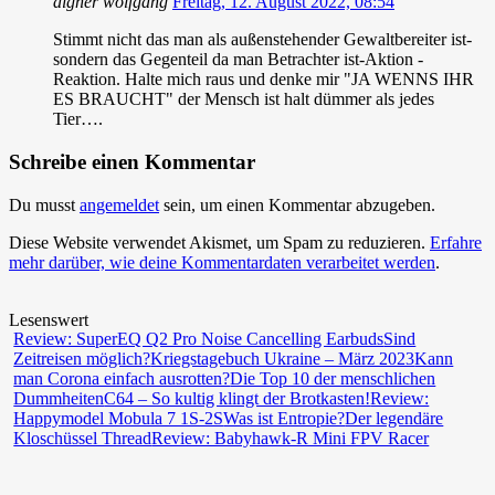
aigner wolfgang
Freitag, 12. August 2022, 08:54
Stimmt nicht das man als außenstehender Gewaltbereiter ist-
sondern das Gegenteil da man Betrachter ist-Aktion -
Reaktion. Halte mich raus und denke mir "JA WENNS IHR
ES BRAUCHT" der Mensch ist halt dümmer als jedes
Tier….
Schreibe einen Kommentar
Du musst
angemeldet
sein, um einen Kommentar abzugeben.
Diese Website verwendet Akismet, um Spam zu reduzieren.
Erfahre
mehr darüber, wie deine Kommentardaten verarbeitet werden
.
Lesenswert
Review: SuperEQ Q2 Pro Noise Cancelling Earbuds
Sind
Zeitreisen möglich?
Kriegstagebuch Ukraine – März 2023
Kann
man Corona einfach ausrotten?
Die Top 10 der menschlichen
Dummheiten
C64 – So kultig klingt der Brotkasten!
Review:
Happymodel Mobula 7 1S-2S
Was ist Entropie?
Der legendäre
Kloschüssel Thread
Review: Babyhawk-R Mini FPV Racer