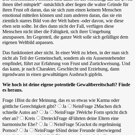
ihnen übel mitspielt“ -tatsächlich aber liegen die wahre Gründe für
ihren Frust oft daran, das sie sich zum einen keinem Menschen
emotional mitteilen können und zum anderen daran, das sie ein
ziemlich starres Bild von der Welt haben -oder davon, wie diese
eben sein sollte. Ist dies dann nicht der Fall, verfügen diese
Menschen nicht über die Fähigkeit, sich ihrer Umgebung
anzupassen. Im Gegenteil, die ganze Welt solle sich gefälligst dem
eigenen Weltbild anpassen.
Das funktioniert aber nicht. In einer Welt zu leben, in der man sich
nicht als Teil der Gemeinschaft, sondern als ein Aussenstehender
empfindet, führt zur Erfahrung von Frust und Zurückweisung. Und
das kann, je nach Charakter, Geschlecht und Erziehung, dann
irgendwann in einen gewalttätigen Ausbruch gipfeln.
Wie hoch ist deine eigene potentielle Gewaltbereitschaft? Finde
es heraus.
Frage 1
Bist du der Meinung, das es so etwas wie Karma oder
göttliche Gerechtigkeit gibt?
Ja
Nein
Frage 2
Machen dich
schnelle Autos an?
Ja
Nein
Frage 3
Welche Form spricht dich
eher an?
Kreis
Dreieck
Frage 4
Führten deine Eltern eine
harmonische Ehe?
Ja
Nein
Frage 5
Guckst du regelmässig
Pornos?
Ja
Nein
Frage 6
Sind deine Freunde überwiegend