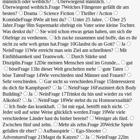
männlich oder weiblich?
Überwiegend männlich.
Überwiegend weiblich.
Frage 7
Welches Filmgenre gefällt dir am
besten?
Drama
Science Fiction
Thriller / Action
Komödie
Frage 8
Wie alt bist du?
Unter 25 Jahre.
Über 25
Jahre.
Frage 9
Im Supermarkt ohrfeigt ein Vater seine kleine Tochter.
Was denkst du?
Sie wird schon etwas getan haben, um sich die
Ohrfeige zu verdienen.
Ich zucke zusammen und hoffe, das es ihr
nicht zu sehr weh getan hat.
Frage 10
Glaubst du an Gott?
Ja
Nein
Frage 11
Wie erreicht man sein Ziel am schnellsten?
Mit
Einfühlsamkeit und Teamwork.
Durch Stärke und
Disziplin.
Frage 12
Die meisten Menschen sind im Grunde...
gut
böse
Frage 13
In dieser Welt geschehen mehr
gute Taten
böse Taten
Frage 14
Wie verschieden sind Männer und Frauen?
Sehr verschieden.
Gar nicht so verschieden.
Frage 15
Interessierst
du dich für Kampfsport?
Ja
Nein
Frage 16
Fasziniert dich Body
Building?
Ja
Nein
Frage 17
Trinkst du hin und wieder zu viel
Alkohol?
Ja
Nein
Frage 18
Wie stehst du zu Homosexualität?
Ich finde das krankhaft.
Ist mir egal, betrifft mich nicht.
Jeder soll auf seine Weise glücklich werden.
Frage 19
Wie viele
verschiedene Länder hast du bisher bereist?
Weniger als fünf.
Zwischen fünf und zehn.
Mehr als zehn.
Frage 20
Welche Spiele
gefallen dir eher?
Aufbauspiele
Ego-Shooter
Adventures
Frage 21
Magst du Katzen?
Ja
Nein
Frage 22
Im