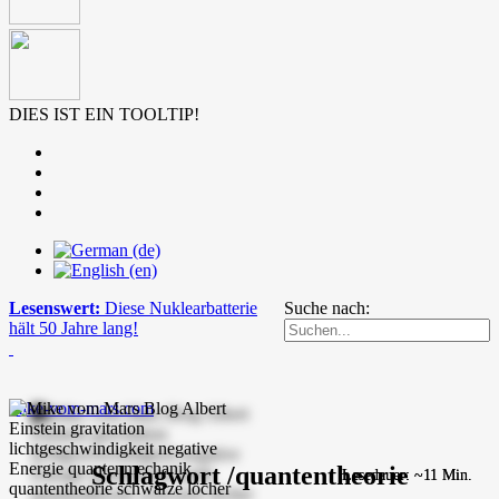
DIES IST EIN TOOLTIP!
Lesenswert:
Diese Nuklearbatterie
Suche nach:
hält 50 Jahre lang!
mike-vom-mars.com
Schlagwort /quantentheorie
Lesedauer: ~11 Min.
Lesedauer: ~11 Min.