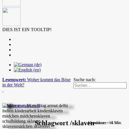
DIES IST EIN TOOLTIP!
Lesenswert:
Woher kommt das Böse
Suche nach:
in der Welt?
mike-vom-mars.com
Schlagwort /sklaven
Lesedauer: ~14 Min.
Lesedauer: ~6 Min.