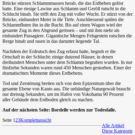
Brücke stürzen Schlammmassen herab, die das Erdbeben gelöst
hatte. Eine riesige Lawine aus Schlamm und Geröll rutscht in die
Schlucht hinab. Sie trifft den Zug mit voller Wucht. Er stürzt von der
Brücke, einhundert Meter in die Tiefe. Anschliessend spülen die
Schlammfluten ihn in die Bucht. Bis auf einen Wagon wird der
gesamte Zug in den Abgrund gerissen – und mit ihm mehr als
einhundert Passagiere. Gigantische Mengen Felsgestein rutschen die
Berge hinab und rasen in das darunter liegende Tal.
Nachdem der Erdrutsch den Zug erfasst hatte, begrub er die
Ortschaft in der Schlucht: einige dutzend Häuser, in denen
dreihundert Menschen unter dem Schlamm begraben wurden. In nur
fünfzehn Sekunden waren rund 450 Menschen gestorben. Einer der
dramatischten Momente dieses Erdbebens.
Tod und Zerstörung breiten sich von dem Epizentrum über die
gesamte Ebene von Kanto aus. Die unbändige Naturgewalt braucht
nur dreissig Sekunden, um im Hafen von Yokohama 90 Prozent
aller Gebäude dem Erdboden gleich zu machen.
Auf der nächsten Seite: Bordelle werden zur Todesfalle.
Seite 1
2
3
Komplettansicht
Alle Artikel
Diese Kategorie