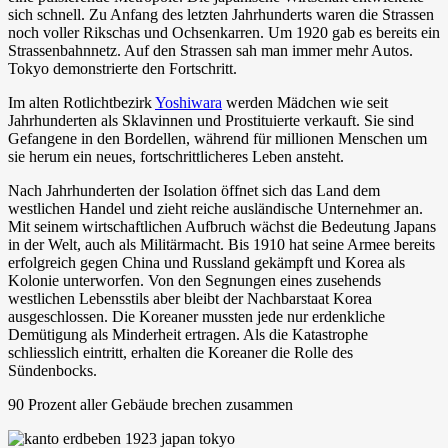
sich schnell. Zu Anfang des letzten Jahrhunderts waren die Strassen
noch voller Rikschas und Ochsenkarren. Um 1920 gab es bereits ein
Strassenbahnnetz. Auf den Strassen sah man immer mehr Autos.
Tokyo demonstrierte den Fortschritt.
Im alten Rotlichtbezirk
Yoshiwara
werden Mädchen wie seit
Jahrhunderten als Sklavinnen und Prostituierte verkauft. Sie sind
Gefangene in den Bordellen, während für millionen Menschen um
sie herum ein neues, fortschrittlicheres Leben ansteht.
Nach Jahrhunderten der Isolation öffnet sich das Land dem
westlichen Handel und zieht reiche ausländische Unternehmer an.
Mit seinem wirtschaftlichen Aufbruch wächst die Bedeutung Japans
in der Welt, auch als Militärmacht. Bis 1910 hat seine Armee bereits
erfolgreich gegen China und Russland gekämpft und Korea als
Kolonie unterworfen. Von den Segnungen eines zusehends
westlichen Lebensstils aber bleibt der Nachbarstaat Korea
ausgeschlossen. Die Koreaner mussten jede nur erdenkliche
Demütigung als Minderheit ertragen. Als die Katastrophe
schliesslich eintritt, erhalten die Koreaner die Rolle des
Sündenbocks.
90 Prozent aller Gebäude brechen zusammen