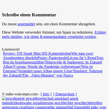
Schreibe einen Kommentar
Du musst
angemeldet
sein, um einen Kommentar abzugeben.
Diese Website verwendet Akismet, um Spam zu reduzieren.
Erfahre
mehr darüber, wie deine Kommentardaten verarbeitet werden
.
Lesenswert
Review: DJI Spark Mini HD Kameradrohne
Wie man zwei
Atombomben überlebt
Pixies: Papiermodell-Icons für’s Regal
Test:
Bist du beziehungsunfähig?
Hitzewelle & Starkregen: In Zukunft
Alltag?
Corona: Wurde die Pandemie vorhergesagt?
Was ist
Entropie?
Verändert unser Alltag unsere Gene?
Insekten: Nahrung
der Zukunft?
Die „Alien-Mumien“ von Nazca
© mike-vom-mars.com -
[ Info ]
[ Datenschutz ]