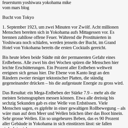
Bucht von Tokyo
1. September 1923, um zwei Minuten vor Zwölf. Acht millionen
Menschen bereiten sich in Yokohama aufs Mittagessen vor. Es
brennen zahllose offene Feuer. Während die Prostituierten in
Yoshiwara noch schlafen, werden jenseits der Bucht, im Grand
Hotel von Yokohama bereits die ersten Cocktails gereicht.
Bis heute leben beide Städte mit der permanenten Gefahr eines
Erdbebens. Alle zwei bis drei Wochen spüren die Menschen hier
leichte Erschütterungen. Ein Prozent aller Erdbeben weltweit
ereignen sich genau hier. Die Ebene von Kanto liegt an den
Rändern zweier riesiger tektonischer Platten, die ständig
gegeneinander drücken – bis die aufgestaute Energie zu gross wird.
Das Resultat: ein Mega-Erdbeben der Stärke 7.9 – mehr als die
meisten Seismographen messen können. Etwa alle dreissig bis
sechzig Sekunden gab es eine Welle von Erdstössen. Viele
Menschen sagen, es gipfelte in einer gewaltigen Rollbewegung – als
wäre man auf dem Meer und Wellen brächen über das Boot hinein.
Sehr grosse Wellen. Ein so ungeheures Beben, das es 90 Prozent
aller Gebäude in Yokohama in sich einstürzen lässt: sie fallen