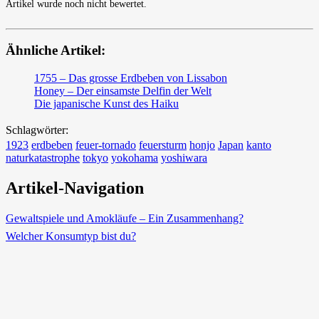
Artikel wurde noch nicht bewertet.
Ähnliche Artikel:
1755 – Das grosse Erdbeben von Lissabon
Honey – Der einsamste Delfin der Welt
Die japanische Kunst des Haiku
Schlagwörter:
1923
erdbeben
feuer-tornado
feuersturm
honjo
Japan
kanto
naturkatastrophe
tokyo
yokohama
yoshiwara
Artikel-Navigation
Gewaltspiele und Amokläufe – Ein Zusammenhang?
Welcher Konsumtyp bist du?