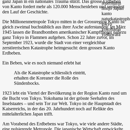
ganz Japan in ein nationales Trauma stürzt. Das grosse Erdbeben
von Kanto fordert mehr als 120.000 Menschenleben und verändert
den Lauf der Geschichte.
Die Millionenmetropole Tokyo mitten in der Grossregion Kanto ist
gleich zweimal buchstäblich aus ihrer Asche auferstanden. Im März
1945 lassen die Brandbomben amerikanischer Kampfflieger nahezu
ganz Tokyo in Flammen aufgehen. Schon 22 Jahre zuvor, im
September 1923, wurde die Stadt von einer vergleichbar
zerstörerischen Katastrophe heimgesucht: dem grossen Kanto
Erdbeben.
Ein Beben, wie es noch niemand erlebt hat
Als die Katastrophe schliesslich eintritt,
erhalten die Koreaner die Rolle des
Sündenbocks.
1923 lebt ein Viertel der Bevölkerung in der Region Kanto rund um
die Bucht von Tokyo. Yokohama ist der grösste Seehafen des
Inselstaates – und sein Tor zur Welt. Tokyo ist die Hauptstadt des
Kaiserreichs, in der das 20. Jahrhundert noch auf Relikte des
mittelalterlichen Japan trifft.
Am Vorabend des Erdbebens war Tokyo, wie viele andere Städte,
eine pulsierende Metropole. Die japanische Wirtschaft entwickelte