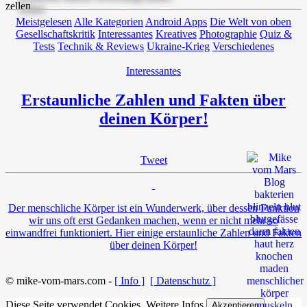
Meistgelesen
Alle Kategorien
Android Apps
Die Welt von oben
Gesellschaftskritik
Interessantes
Kreatives
Photographie
Quiz &
Tests
Technik & Reviews
Ukraine-Krieg
Verschiedenes
Interessantes
Erstaunliche Zahlen und Fakten über
deinen Körper!
Tweet
Der menschliche Körper ist ein Wunderwerk, über dessen Funktion
wir uns oft erst Gedanken machen, wenn er nicht mehr so
einwandfrei funktioniert. Hier einige erstaunliche Zahlen und Fakten
über deinen Körper!
© mike-vom-mars.com -
[ Info ]
[ Datenschutz ]
Diese Seite verwendet Cookies.
Weitere Infos
Akzeptieren