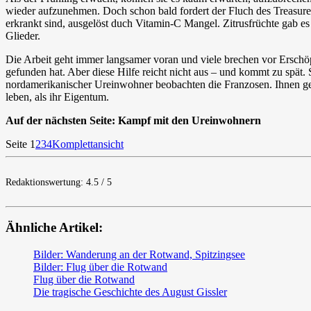
wieder aufzunehmen. Doch schon bald fordert der Fluch des Treasure 
erkrankt sind, ausgelöst duch Vitamin-C Mangel. Zitrusfrüchte gab es
Glieder.
Die Arbeit geht immer langsamer voran und viele brechen vor Erschö
gefunden hat. Aber diese Hilfe reicht nicht aus – und kommt zu spät.
nordamerikanischer Ureinwohner beobachten die Franzosen. Ihnen gefä
leben, als ihr Eigentum.
Auf der nächsten Seite: Kampf mit den Ureinwohnern
Seite 1
2
3
4
Komplettansicht
Redaktionswertung: 4.5 / 5
Ähnliche Artikel:
Bilder: Wanderung an der Rotwand, Spitzingsee
Bilder: Flug über die Rotwand
Flug über die Rotwand
Die tragische Geschichte des August Gissler