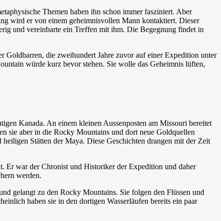
 metaphysische Themen haben ihn schon immer fasziniert. Aber
hung wird er von einem geheimnisvollen Mann kontaktiert. Dieser
erig und vereinbarte ein Treffen mit ihm. Die Begegnung findet in
r Goldbarren, die zweihundert Jahre zuvor auf einer Expedition unter
ountain würde kurz bevor stehen. Sie wolle das Geheimnis lüften,
eutigen Kanada. An einem kleinen Aussenposten am Missouri bereitet
llen sie aber in die Rocky Mountains und dort neue Goldquellen
heiligen Stätten der Maya. Diese Geschichten drangen mit der Zeit
nnt. Er war der Chronist und Historiker der Expedition und daher
ichern werden.
s und gelangt zu den Rocky Mountains. Sie folgen den Flüssen und
inlich haben sie in den dortigen Wasserläufen bereits ein paar