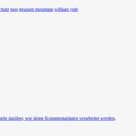
chatz
taos
treasure mountain
william yule
mehr darüber, wie deine Kommentardaten verarbeitet werden
.