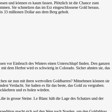
ssen und können es kaum fassen. Plötzlich ist die Chance zum
kommen. Sie schmelzen das im Erz eingeschlossene Gold heraus.
is 33 millionen Dollar aus dem Berg geholt.
ssen vor Einbruch des Winters einen Unterschlupf finden. Den ganzen
it dem Herbst wird es schwierig in Colorado. Sicher ahnten sie, das
chen sie nun mit ihren wertvollen Goldbarren? Mitnehmen können sie
ndest Verdacht. Sie halten es für das beste, das Gold zu vergraben.
rückkehren und es holen würden.
ilie in grosse Steine. Le Blanc hält die Lage des Schatzes und der
e Expedition macht sich auf den Weg nach Norden, um den Goldabbau