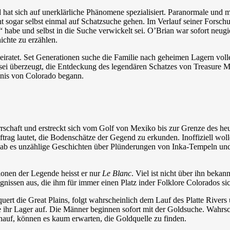
d hat sich auf unerklärliche Phänomene spezialisiert. Paranormale und
ht sogar selbst einmal auf Schatzsuche gehen. Im Verlauf seiner Forsc
habe und selbst in die Suche verwickelt sei. O’Brian war sofort neugi
ichte zu erzählen.
eiratet. Set Generationen suche die Familie nach geheimen Lagern volle
 sei überzeugt, die Entdeckung des legendären Schatzes von Treasure M
dnis von Colorado begann.
errschaft und erstreckt sich vom Golf von Mexiko bis zur Grenze des h
Auftrag lautet, die Bodenschätze der Gegend zu erkunden. Inoffiziell wo
 gab es unzählige Geschichten über Plünderungen von Inka-Tempeln und 
sionen der Legende heisst er nur
Le Blanc
. Viel ist nicht über ihn beka
ignissen aus, die ihm für immer einen Platz inder Folklore Colorados s
quert die Great Plains, folgt wahrscheinlich dem Lauf des Platte River
ihr Lager auf. Die Männer beginnen sofort mit der Goldsuche. Wahrsche
inauf, können es kaum erwarten, die Goldquelle zu finden.