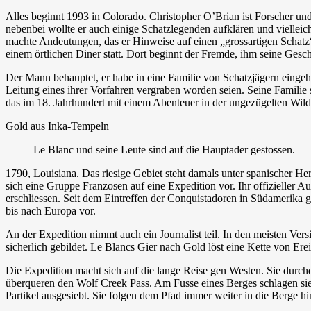
Alles beginnt 1993 in Colorado. Christopher O’Brian ist Forscher un
nebenbei wollte er auch einige Schatzlegenden aufklären und vielleic
machte Andeutungen, das er Hinweise auf einen „grossartigen Schatz“ 
einem örtlichen Diner statt. Dort beginnt der Fremde, ihm seine Gesch
Der Mann behauptet, er habe in eine Familie von Schatzjägern eingeh
Leitung eines ihrer Vorfahren vergraben worden seien. Seine Familie
das im 18. Jahrhundert mit einem Abenteuer in der ungezügelten Wil
Gold aus Inka-Tempeln
Le Blanc und seine Leute sind auf die Hauptader gestossen.
1790, Louisiana. Das riesige Gebiet steht damals unter spanischer H
sich eine Gruppe Franzosen auf eine Expedition vor. Ihr offizieller 
erschliessen. Seit dem Eintreffen der Conquistadoren in Südamerika
bis nach Europa vor.
An der Expedition nimmt auch ein Journalist teil. In den meisten Ver
sicherlich gebildet. Le Blancs Gier nach Gold löst eine Kette von Ere
Die Expedition macht sich auf die lange Reise gen Westen. Sie durch
überqueren den Wolf Creek Pass. Am Fusse eines Berges schlagen sie 
Partikel ausgesiebt. Sie folgen dem Pfad immer weiter in die Berge h