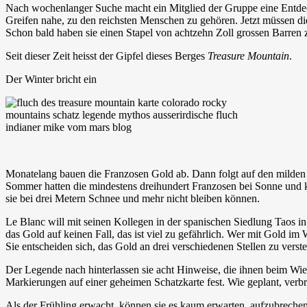
Nach wochenlanger Suche macht ein Mitglied der Gruppe eine Entdeck
Greifen nahe, zu den reichsten Menschen zu gehören. Jetzt müssen d
Schon bald haben sie einen Stapel von achtzehn Zoll grossen Barren 
Seit dieser Zeit heisst der Gipfel dieses Berges
Treasure Mountain
.
Der Winter bricht ein
Monatelang bauen die Franzosen Gold ab. Dann folgt auf den milden 
Sommer hatten die mindestens dreihundert Franzosen bei Sonne und k
sie bei drei Metern Schnee und mehr nicht bleiben können.
Le Blanc will mit seinen Kollegen in der spanischen Siedlung Taos 
das Gold auf keinen Fall, das ist viel zu gefährlich. Wer mit Gold im
Sie entscheiden sich, das Gold an drei verschiedenen Stellen zu ver
Der Legende nach hinterlassen sie acht Hinweise, die ihnen beim Wiede
Markierungen auf einer geheimen Schatzkarte fest. Wie geplant, verbr
Als der Frühling erwacht, können sie es kaum erwarten, aufzubreche