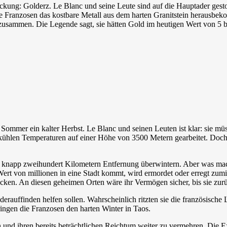
ung: Golderz. Le Blanc und seine Leute sind auf die Hauptader gesto
ie Franzosen das kostbare Metall aus dem harten Granitstein herausbe
zusammen. Die Legende sagt, sie hätten Gold im heutigen Wert von 5 b
Sommer ein kalter Herbst. Le Blanc und seinen Leuten ist klar: sie mü
ühlen Temperaturen auf einer Höhe von 3500 Metern gearbeitet. Doch m
in knapp zweihundert Kilometern Entfernung überwintern. Aber was ma
 Wert von millionen in eine Stadt kommt, wird ermordet oder erregt zumi
stecken. An diesen geheimen Orten wäre ihr Vermögen sicher, bis sie zu
rauffinden helfen sollen. Wahrscheinlich ritzten sie die französische L
ingen die Franzosen den harten Winter in Taos.
n und ihren bereits beträchtlichen Reichtum weiter zu vermehren. Di