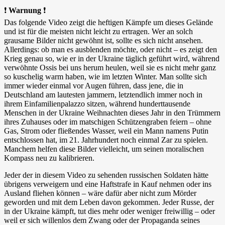
❗
Warnung
❗
Das folgende Video zeigt die heftigen Kämpfe um dieses Gelände
und ist für die meisten nicht leicht zu ertragen. Wer an solch
grausame Bilder nicht gewöhnt ist, sollte es sich nicht ansehen.
Allerdings: ob man es ausblenden möchte, oder nicht – es zeigt den
Krieg genau so, wie er in der Ukraine täglich geführt wird, während
verwöhnte Ossis bei uns herum heulen, weil sie es nicht mehr ganz
so kuschelig warm haben, wie im letzten Winter. Man sollte sich
immer wieder einmal vor Augen führen, dass jene, die in
Deutschland am lautesten jammern, letztendlich immer noch in
ihrem Einfamilienpalazzo sitzen, während hunderttausende
Menschen in der Ukraine Weihnachten dieses Jahr in den Trümmern
ihres Zuhauses oder im matschigen Schützengraben feiern – ohne
Gas, Strom oder fließendes Wasser, weil ein Mann namens Putin
entschlossen hat, im 21. Jahrhundert noch einmal Zar zu spielen.
Manchem helfen diese Bilder vielleicht, um seinen moralischen
Kompass neu zu kalibrieren.
Jeder der in diesem Video zu sehenden russischen Soldaten hätte
übrigens verweigern und eine Haftstrafe in Kauf nehmen oder ins
Ausland fliehen können – wäre dafür aber nicht zum Mörder
geworden und mit dem Leben davon gekommen. Jeder Russe, der
in der Ukraine kämpft, tut dies mehr oder weniger freiwillig – oder
weil er sich willenlos dem Zwang oder der Propaganda seines