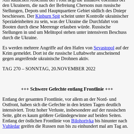
den Ukrainern, die nach der Befreiung Chersons nun russische
Stellungen, Depots und Hauptquartiere Gebiet südlich des Dniepr
beschiessen. Der
Kinburn Spit
scheint unter Kontrolle ukrainischer
Spezialeinheiten zu sein, was der Ukraine die Durchfahrt von
Booten durch diese Meerenge erlauben würde. Russische
Stellungen in und um Melitopol stehen unter intensivem Beschuss
durch die Ukraine.
Es werden mehrere Angriffe auf den Hafen von
Sevastopol
auf der
Krim gemeldet. Dort ist die russische Luftabwehr anscheinend
gegen angreifende ukrainische Drohnen aktiv.
TAG 270 – SONNTAG, 20.NOVEMBER 2022
+++ Schwere Gefechte entlang Frontlinie +++
Entlang der gesamten Frontlinie, vor allem an der Nord- und
Ostfront, haben sich die Gefechte in den letzten Tagen deutlich
intensiviert. Trotz hoher Verluste, insbesondere auf der russischen
Seite, gibt es kaum größere Geländegewinne auf beiden Seiten.
Entlang der östlichen Frontlinie von
Bilohorivka
bis hinunter nach
Vuhledar
greifen die Russen nun bis zu einhundert mal am Tag an.