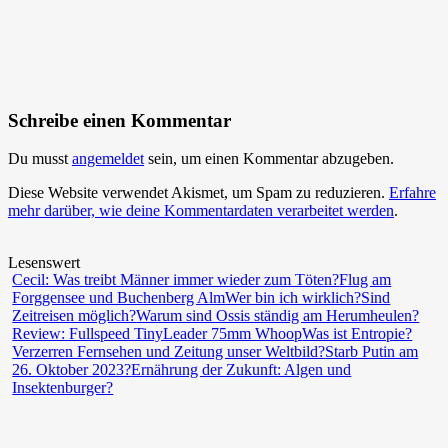
Schreibe einen Kommentar
Du musst
angemeldet
sein, um einen Kommentar abzugeben.
Diese Website verwendet Akismet, um Spam zu reduzieren.
Erfahre
mehr darüber, wie deine Kommentardaten verarbeitet werden
.
Lesenswert
Cecil: Was treibt Männer immer wieder zum Töten?
Flug am
Forggensee und Buchenberg Alm
Wer bin ich wirklich?
Sind
Zeitreisen möglich?
Warum sind Ossis ständig am Herumheulen?
Review: Fullspeed TinyLeader 75mm Whoop
Was ist Entropie?
Verzerren Fernsehen und Zeitung unser Weltbild?
Starb Putin am
26. Oktober 2023?
Ernährung der Zukunft: Algen und
Insektenburger?