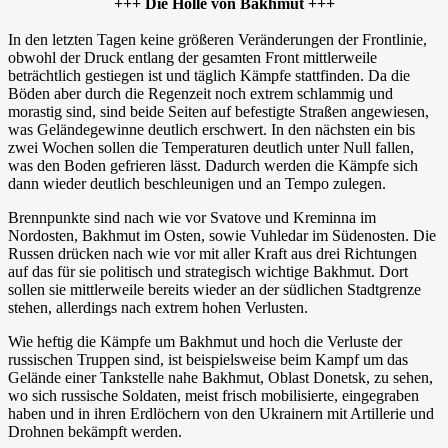
+++ Die Hölle von Bakhmut +++
In den letzten Tagen keine größeren Veränderungen der Frontlinie,
obwohl der Druck entlang der gesamten Front mittlerweile
beträchtlich gestiegen ist und täglich Kämpfe stattfinden. Da die
Böden aber durch die Regenzeit noch extrem schlammig und
morastig sind, sind beide Seiten auf befestigte Straßen angewiesen,
was Geländegewinne deutlich erschwert. In den nächsten ein bis
zwei Wochen sollen die Temperaturen deutlich unter Null fallen,
was den Boden gefrieren lässt. Dadurch werden die Kämpfe sich
dann wieder deutlich beschleunigen und an Tempo zulegen.
Brennpunkte sind nach wie vor Svatove und Kreminna im
Nordosten, Bakhmut im Osten, sowie Vuhledar im Südenosten. Die
Russen drücken nach wie vor mit aller Kraft aus drei Richtungen
auf das für sie politisch und strategisch wichtige Bakhmut. Dort
sollen sie mittlerweile bereits wieder an der südlichen Stadtgrenze
stehen, allerdings nach extrem hohen Verlusten.
Wie heftig die Kämpfe um Bakhmut und hoch die Verluste der
russischen Truppen sind, ist beispielsweise beim Kampf um das
Gelände einer Tankstelle nahe Bakhmut, Oblast Donetsk, zu sehen,
wo sich russische Soldaten, meist frisch mobilisierte, eingegraben
haben und in ihren Erdlöchern von den Ukrainern mit Artillerie und
Drohnen bekämpft werden.