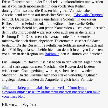
Diese Gefechte sind in der Regel relativ unkoordiniert und werden
meist von frisch mobilisierten in den vordersten Reihen
durchgeführt, so dass die Russen hier große Verluste haben.
Anscheinend werden auf russischer Seite sog. „
Blockade-Truppen
“
benutzt. Dabei zwingen sie unerfahrene Soldaten in der ersten
Reihe, auf den Feind zuzulaufen, während eine zweite Reihe
dahinter den Befehl hat, auf jeden Kameraden zu schiessen, der sich
dem Selbstmordbefehl widersetzt oder auch nur in die falsche
Richtung läuft. Diese menschenverachtende Taktik wurde
mittlerweile auch durch abgehörte Telefonate russischer Soldaten
bestätigt. Da die Russen ihre gefallenen Soldaten meist einfach auf
dem Feld liegen lassen, befürchtet man derzeit in einigen Gebieten,
vor allem in der Region um
Bakhmut
, den Ausbruch von Seuchen.
Die Kämpfe um Bakhmut selbst haben in den letzten Tagen noch
einmal stark zugenommen. Nachdem die Russen dort letztens
wieder nach Osten gedrängt wurden, stehen sie nun wieder am
Stadtrand. Da die Ukrainer hier aber starke Verteidigungslinien
angelegt haben, erleiden die Angreifer täglich hohe Verluste.
Klicken zum Vegrößern