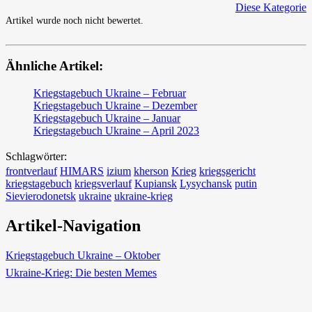
Diese Kategorie
Artikel wurde noch nicht bewertet.
Ähnliche Artikel:
Kriegstagebuch Ukraine – Februar
Kriegstagebuch Ukraine – Dezember
Kriegstagebuch Ukraine – Januar
Kriegstagebuch Ukraine – April 2023
Schlagwörter:
frontverlauf
HIMARS
izium
kherson
Krieg
kriegsgericht
kriegstagebuch
kriegsverlauf
Kupiansk
Lysychansk
putin
Sievierodonetsk
ukraine
ukraine-krieg
Artikel-Navigation
Kriegstagebuch Ukraine – Oktober
Ukraine-Krieg: Die besten Memes