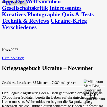
Apps
Die Welt von oben
Gesellschaftskritik
Interessantes
Kreatives
Photographie
Quiz & Tests
Technik & Reviews
Ukraine-Krieg
Verschiedenes
Nov
4
2022
Ukraine-Krieg
Kriegstagebuch Ukraine – November
Geschätzte Lesedauer: 85 Minuten
17.989 mal gelesen
Der illegale Angriffskrieg der Russen geht weiter, obwohl mehr als
70.000 ihrer Soldaten bereits ihr Leben auf ukrainischem Boden
lassen mussten. Währenddessen beginnt die Rasputiza, die
Regenzeit, die die Truppen durch schlammige Böden auf befestigte