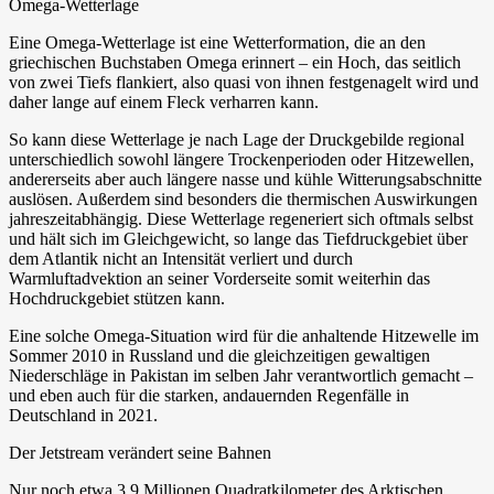
Omega-Wetterlage
Eine Omega-Wetterlage ist eine Wetterformation, die an den
griechischen Buchstaben Omega erinnert – ein Hoch, das seitlich
von zwei Tiefs flankiert, also quasi von ihnen festgenagelt wird und
daher lange auf einem Fleck verharren kann.
So kann diese Wetterlage je nach Lage der Druckgebilde regional
unterschiedlich sowohl längere Trockenperioden oder Hitzewellen,
andererseits aber auch längere nasse und kühle Witterungsabschnitte
auslösen. Außerdem sind besonders die thermischen Auswirkungen
jahreszeitabhängig. Diese Wetterlage regeneriert sich oftmals selbst
und hält sich im Gleichgewicht, so lange das Tiefdruckgebiet über
dem Atlantik nicht an Intensität verliert und durch
Warmluftadvektion an seiner Vorderseite somit weiterhin das
Hochdruckgebiet stützen kann.
Eine solche Omega-Situation wird für die anhaltende Hitzewelle im
Sommer 2010 in Russland und die gleichzeitigen gewaltigen
Niederschläge in Pakistan im selben Jahr verantwortlich gemacht –
und eben auch für die starken, andauernden Regenfälle in
Deutschland in 2021.
Der Jetstream verändert seine Bahnen
Nur noch etwa 3,9 Millionen Quadratkilometer des Arktischen