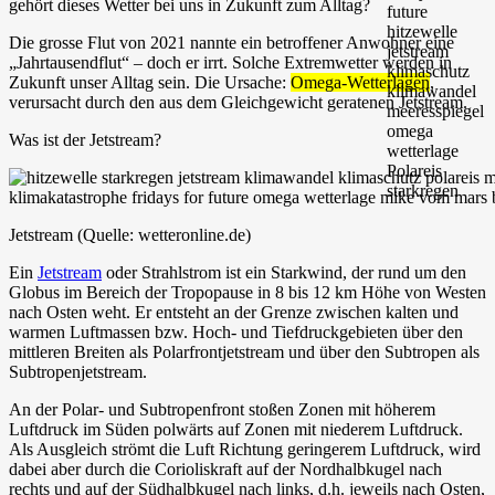
gehört dieses Wetter bei uns in Zukunft zum Alltag?
Die grosse Flut von 2021 nannte ein betroffener Anwohner eine
„Jahrtausendflut“ – doch er irrt. Solche Extremwetter werden in
Zukunft unser Alltag sein. Die Ursache:
Omega-Wetterlagen
,
verursacht durch den aus dem Gleichgewicht geratenen Jetstream.
Was ist der Jetstream?
Jetstream (Quelle: wetteronline.de)
Ein
Jetstream
oder Strahlstrom ist ein Starkwind, der rund um den
Globus im Bereich der Tropopause in 8 bis 12 km Höhe von Westen
nach Osten weht. Er entsteht an der Grenze zwischen kalten und
warmen Luftmassen bzw. Hoch- und Tiefdruckgebieten über den
mittleren Breiten als Polarfrontjetstream und über den Subtropen als
Subtropenjetstream.
An der Polar- und Subtropenfront stoßen Zonen mit höherem
Luftdruck im Süden polwärts auf Zonen mit niederem Luftdruck.
Als Ausgleich strömt die Luft Richtung geringerem Luftdruck, wird
dabei aber durch die Corioliskraft auf der Nordhalbkugel nach
rechts und auf der Südhalbkugel nach links, d.h. jeweils nach Osten,