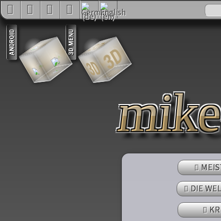
3D
3D
3D
3D
3D
3D
mik
MEIS
DIE WE
KR