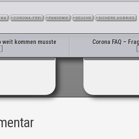
ONA
CORONA-FREI
PANDEMIE
SEUCHE
SICHERE HOBBIES
ation
o weit kommen musste
Corona FAQ – Fra
mentar