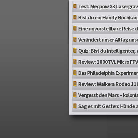
Test: Mecpow X3 Lasergrav
Bist du ein Handy Hochkan
Eine unvorstellbare Reise 
Verändert unser Alltag uns
Quiz: Bist du intelligenter, 
Review: 1000TVL Micro FP
Das Philadelphia Experime
Review: Walkera Rodeo 110
Vergesst den Mars – kolonis
Sag es mit Gesten: Hände 