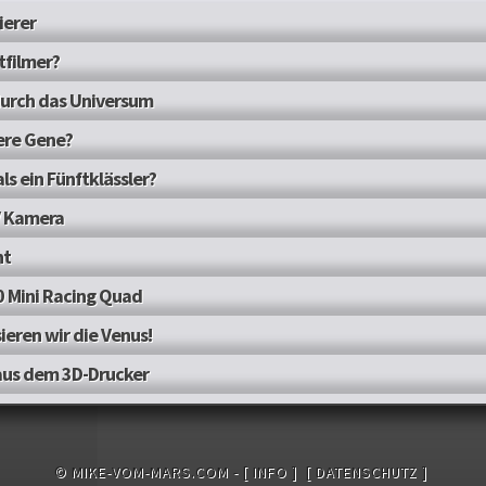
ierer
tfilmer?
durch das Universum
ere Gene?
als ein Fünftklässler?
V Kamera
nt
 Mini Racing Quad
ieren wir die Venus!
aus dem 3D-Drucker
© MIKE-VOM-MARS.COM -
[ INFO ]
[ DATENSCHUTZ ]