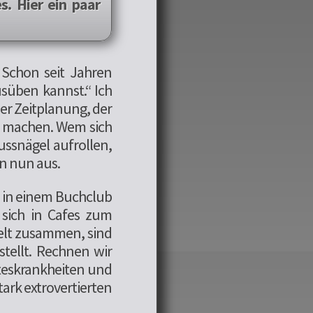
s. Hier ein paar
 Schon seit Jahren
usüben kannst.“ Ich
er Zeitplanung, der
u machen. Wem sich
ussnägel aufrollen,
en nun aus.
d in einem Buchclub
r sich in Cafes zum
Welt zusammen, sind
stellt. Rechnen wir
steskrankheiten und
ark extrovertierten