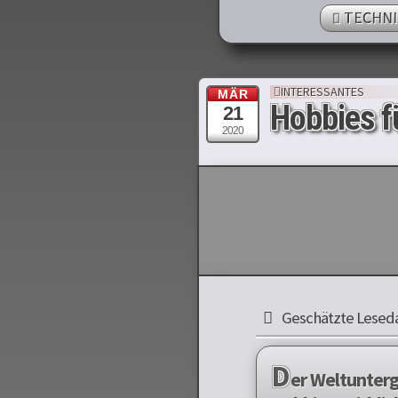
TECHNI
INTERESSANTES
MÄR
Hobbies f
21
2020
Geschätzte Leseda
D
er Weltunterg