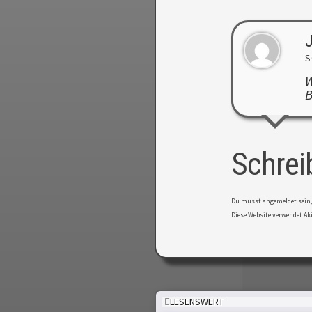
J
S
W
B
Schrei
Du musst
angemeldet
sein
Diese Website verwendet A
LESENSWERT