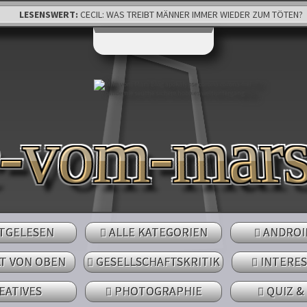
LESENSWERT:
CECIL: WAS TREIBT MÄNNER IMMER WIEDER ZUM TÖTEN?
e-vom-mar
TGELESEN
ALLE KATEGORIEN
ANDROI
LT VON OBEN
GESELLSCHAFTSKRITIK
INTERE
EATIVES
PHOTOGRAPHIE
QUIZ &