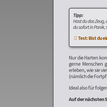
Tipp:
Hast du das Zeug, u
du sofort in Panik, 
Test: Bist du e
Nur die Harten kom
gerne Menschen ge
erleben, wie sie v
(nämlich die Fortpf
Ideal also für folg
Auf der nächsten S