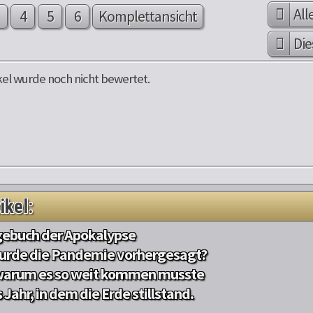
All
4
5
6
Komplettansicht
Die
kel wurde noch nicht bewertet.
ikel:
gebuch der Apokalypse
urde die Pandemie vorhergesagt?
warum es so weit kommen musste
 Jahr, in dem die Erde stillstand.