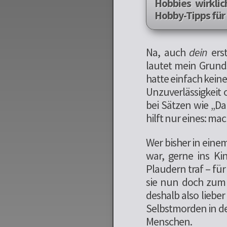
Hobbies wirklic
Hobby-Tipps für
Na, auch
dein
erst
lautet mein Grunds
hatte einfach kein
Unzuverlässigkeit
bei Sätzen wie „Da
hilft nur eines: mac
Wer bisher in eine
war, gerne ins Kin
Plaudern traf – fü
sie nun doch zum e
deshalb also liebe
Selbstmorden in de
Menschen.