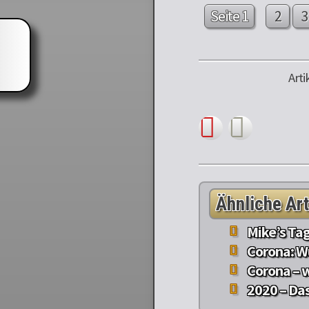
Seite 1
2
3
Arti
Ähnliche Art
Mike’s Ta
Corona: W
Corona – 
2020 – Das