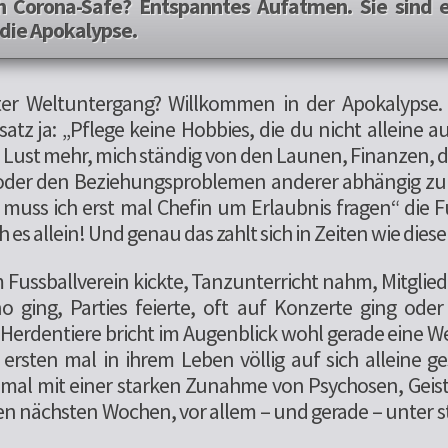
h Corona-Safe? Entspanntes Aufatmen. Sie sind e
 die Apokalypse.
er Weltuntergang? Willkommen in der Apokalypse.
atz ja: „Pflege keine Hobbies, die du nicht alleine a
e Lust mehr, mich ständig von den Launen, Finanzen, d
 oder den Beziehungsproblemen anderer abhängig z
 muss ich erst mal Chefin um Erlaubnis fragen“ die F
h es allein! Und genau das zahlt sich in Zeiten wie dies
m Fussballverein kickte, Tanzunterricht nahm, Mitglie
o ging, Parties feierte, oft auf Konzerte ging ode
r Herdentiere bricht im Augenblick wohl gerade eine 
rsten mal in ihrem Leben völlig auf sich alleine ge
r mal mit einer starken Zunahme von Psychosen, Gei
n nächsten Wochen, vor allem – und gerade – unter st