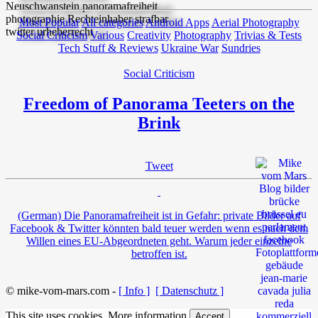
Most Popular
All categories
Android Apps
Aerial Photography
Social Criticism
Various
Creativity
Photography
Trivias & Tests
Tech Stuff & Reviews
Ukraine War
Sundries
Social Criticism
Freedom of Panorama Teeters on the
Brink
Tweet
(German) Die Panoramafreiheit ist in Gefahr: private Bilder auf
Facebook & Twitter könnten bald teuer werden wenn es nach dem
Willen eines EU-Abgeordneten geht. Warum jeder einzelne
betroffen ist.
© mike-vom-mars.com -
[ Info ]
[ Datenschutz ]
This site uses cookies.
More information
Accept