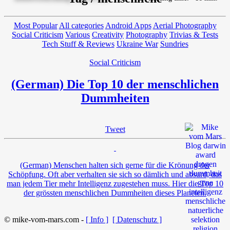
Most Popular
All categories
Android Apps
Aerial Photography
Social Criticism
Various
Creativity
Photography
Trivias & Tests
Tech Stuff & Reviews
Ukraine War
Sundries
Social Criticism
(German) Die Top 10 der menschlichen
Dummheiten
Tweet
(German) Menschen halten sich gerne für die Krönung der
Schöpfung. Oft aber verhalten sie sich so dämlich und absurd, das
man jedem Tier mehr Intelligenz zugestehen muss. Hier die Top 10
der grössten menschlichen Dummheiten dieses Planeten.
© mike-vom-mars.com -
[ Info ]
[ Datenschutz ]