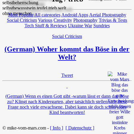
Most Popular
All categories
Android Apps
Aerial Photography
Social Criticism
Various
Creativity
Photography
Trivias & Tests
Tech Stuff & Reviews
Ukraine War
Sundries
Social Criticism
(German) Woher kommt das Böse in der
Welt?
Tweet
(German) Wenn es einen Gott gibt -warum lässt er dann das Böse
zu? Klingt nach Kindergarten, aber tatsächlich stellen sich diese
Frage noch viele erwachsene. Dabei kann sie doch schon jedes
Kind beantworten!
© mike-vom-mars.com -
[ Info ]
[ Datenschutz ]