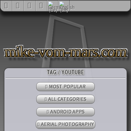
mike-vom-mars.com
TAG / YOUTUBE
MOST POPULAR
ALL CATEGORIES
ANDROID APPS
AERIAL PHOTOGRAPHY