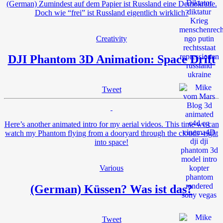
(German) Zumindest auf dem Papier ist Russland eine Demokratie.
Doch wie “frei” ist Russland eigentlich wirklich?
Creativity
DJI Phantom 3D Animation: Space Drift
Tweet
Here’s another animated intro for my aerial videos. This time we can
watch my Phantom flying from a dooryard through the clouds -right
into space!
Various
(German) Küssen? Was ist das?
Tweet