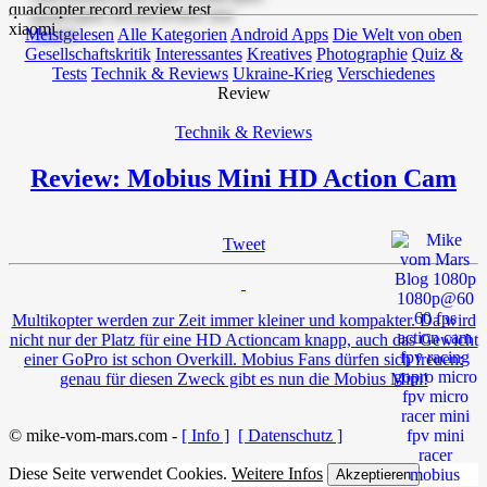
Meistgelesen
Alle Kategorien
Android Apps
Die Welt von oben
Gesellschaftskritik
Interessantes
Kreatives
Photographie
Quiz &
Tests
Technik & Reviews
Ukraine-Krieg
Verschiedenes
Review
Technik & Reviews
Review: Mobius Mini HD Action Cam
Tweet
Multikopter werden zur Zeit immer kleiner und kompakter. Da wird
nicht nur der Platz für eine HD Actioncam knapp, auch das Gewicht
einer GoPro ist schon Overkill. Mobius Fans dürfen sich freuen:
genau für diesen Zweck gibt es nun die Mobius Mini!
© mike-vom-mars.com -
[ Info ]
[ Datenschutz ]
Diese Seite verwendet Cookies.
Weitere Infos
Akzeptieren