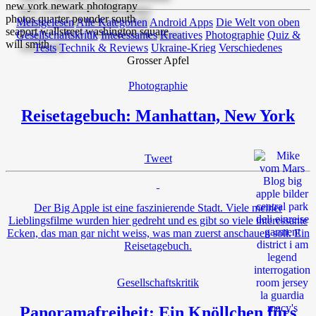
Meistgelesen
Alle Kategorien
Android Apps
Die Welt von oben
Gesellschaftskritik
Interessantes
Kreatives
Photographie
Quiz &
Tests
Technik & Reviews
Ukraine-Krieg
Verschiedenes
Grosser Apfel
Photographie
Reisetagebuch: Manhattan, New York
Tweet
Der Big Apple ist eine faszinierende Stadt. Viele meiner
Lieblingsfilme wurden hier gedreht und es gibt so viele interessante
Ecken, das man gar nicht weiss, was man zuerst anschauen soll. Ein
Reisetagebuch.
Gesellschaftskritik
Panoramafreiheit: Ein Knöllchen fürs