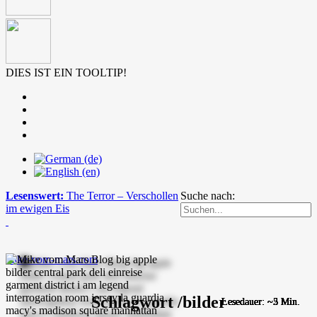
DIES IST EIN TOOLTIP!
Lesenswert:
The Terror – Verschollen
Suche nach:
im ewigen Eis
mike-vom-mars.com
Schlagwort /bilder
Lesedauer: ~5 Min.
Lesedauer: ~5 Min.
Lesedauer: ~5 Min.
Lesedauer: ~5 Min.
Lesedauer: ~2 Min.
Lesedauer: ~5 Min.
Lesedauer: ~3 Min.
Lesedauer: ~5 Min.