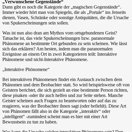
„Verwunschene Gegenstände“
Dann gibt es noch die Kategorie der „magischen Gegenstände“.
Immer wieder hört man von Spiegeln, die als „Portale“ ins Jenseits
dienen, Vasen, Schränke oder sonstige Antiquitäten, die die Ursache
von Spukerscheinungen sein sollen.
Was ist nun also dran am Mythos vom ortsgebundenen Geist?
Tatsache ist, das viele Spukerscheinungen bzw. paranormale
Phänomene an bestimmte Ort gebunden zu sein scheinen. Wie lässt
sich das erklären? Am besten, indem man die paranormalen
Ereignisse an einem Ort in zwei Kategorieren teilt: Interaktive
Phänomene und nicht-Interaktive Phänomene.
„Interaktive Phönomene“
Bei interaktiven Phänomenen findet ein Austauch zwischen dem
Phänomen und dem Beobachter statt. So wird beispielsweise oft von
Geistern berichtet, die sich gezielt an eine bestimmte Person richten,
diese pisaken -oder ihr auch helfen und zur Seite stehen. Manche
Geister scheinen auch Fragen zu beantworten oder auf das zu
reagieren, was der Beobachter ihnen sagt (oder befiehlt). Diese Art
von Phänomen fällt also in die Kategorie „interaktiv“ oder
„intelligent“ -zumindest scheint man es hier mit einer Art
Bewusstsein zu tun zu haben.
Was kann die Ursache solcher interaktiver Phänomene sein? Den