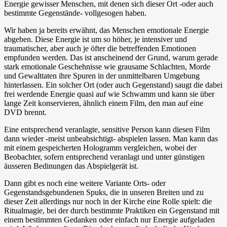
Energie gewisser Menschen, mit denen sich dieser Ort -oder auch
bestimmte Gegenstände- vollgesogen haben.
Wir haben ja bereits erwähnt, das Menschen emotionale Energie
abgeben. Diese Energie ist um so höher, je intensiver und
traumatischer, aber auch je öfter die betreffenden Emotionen
empfunden werden. Das ist anscheinend der Grund, warum gerade
stark emotionale Geschehnisse wie grausame Schlachten, Morde
und Gewalttaten ihre Spuren in der unmittelbaren Umgebung
hinterlassen. Ein solcher Ort (oder auch Gegenstand) saugt die dabei
frei werdende Energie quasi auf wie Schwamm und kann sie über
lange Zeit konservieren, ähnlich einem Film, den man auf eine
DVD brennt.
Eine entsprechend veranlagte, sensitive Person kann diesen Film
dann wieder -meist unbeabsichtigt- abspielen lassen. Man kann das
mit einem gespeicherten Hologramm vergleichen, wobei der
Beobachter, sofern entsprechend veranlagt und unter günstigen
äusseren Bedinungen das Abspielgerät ist.
Dann gibt es noch eine weitere Variante Orts- oder
Gegenstandsgebundenen Spuks, die in unseren Breiten und zu
dieser Zeit allerdings nur noch in der Kirche eine Rolle spielt: die
Ritualmagie, bei der durch bestimmte Praktiken ein Gegenstand mit
einem bestimmten Gedanken oder einfach nur Energie aufgeladen