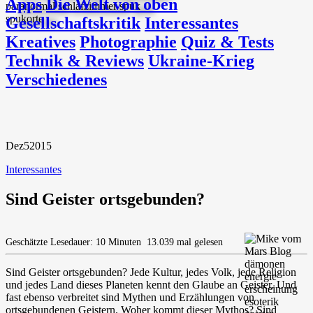
Apps
Die Welt von oben
Gesellschaftskritik
Interessantes
Kreatives
Photographie
Quiz & Tests
Technik & Reviews
Ukraine-Krieg
Verschiedenes
Dez
5
2015
Interessantes
Sind Geister ortsgebunden?
Geschätzte Lesedauer: 10 Minuten
13.039 mal gelesen
Sind Geister ortsgebunden? Jede Kultur, jedes Volk, jede Religion
und jedes Land dieses Planeten kennt den Glaube an Geister. Und
fast ebenso verbreitet sind Mythen und Erzählungen von
ortsgebundenen Geistern. Woher kommt dieser Mythos? Sind