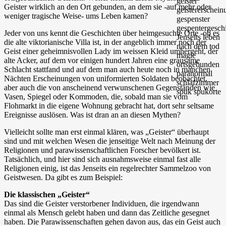
Geister wirklich an den Ort gebunden, an dem sie -auf mehr oder
weniger tragische Weise- ums Leben kamen?
Jeder von uns kennt die Geschichten über heimgesuchte Orte -ob es
die alte viktorianische Villa ist, in der angeblich immer noch der
Geist einer geheimnisvollen Lady im weissen Kleid umhergeht, der
alte Acker, auf dem vor einigen hundert Jahren eine grausame
Schlacht stattfand und auf dem man auch heute noch in manchen
Nächten Erscheinungen von uniformierten Soldaten beobachtet,
aber auch die von anscheinend verwunschenen Gegenständen wie
Vasen, Spiegel oder Kommoden, die, sobald man sie vom
Flohmarkt in die eigene Wohnung gebracht hat, dort sehr seltsame
Ereignisse auslösen. Was ist dran an an diesen Mythen?
Vielleicht sollte man erst einmal klären, was „Geister“ überhaupt
sind und mit welchen Wesen die jenseitige Welt nach Meinung der
Religionen und parawissenschaftlichen Forscher bevölkert ist.
Tatsächlich, und hier sind sich ausnahmsweise einmal fast alle
Religionen einig, ist das Jenseits ein regelrechter Sammelzoo von
Geistwesen. Da gibt es zum Beispiel:
Die klassischen „Geister“
Das sind die Geister verstorbener Individuen, die irgendwann
einmal als Mensch gelebt haben und dann das Zeitliche gesegnet
haben. Die Parawissenschaften gehen davon aus, das ein Geist auch