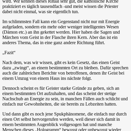
wird. Wir kennen dieses Ritual sehr gut, die katholische Kirche
praktiziert es täglich tausendfach -und meist wissen die Priester
dabei nicht einmal, was sie eigentlich tun.
Im schlimmsten Fall kann ein Gegenstand nicht nur mit Energie
aufgeladen, sondern ein mehr oder weniger intelligentes Wesen
(Dämon etc.) an ihn gekettet werden. Hier haben die Sagen und
Märchen vom Geist in der Flasche ihren Kern. Aber das ist ein
anderes Thema, das in eine ganz andere Richtung führt.
„Fazit“
Nach dem, was wir wissen, gibt es kein Gesetz, das einen Geist
dazu „zwingt“, an einem bestimmten Ort zu bleiben. Dafür sprechen
auch die zahlreichen Berichte von betroffenen, denen ihr Geist bei
einem Umzug von einem Haus ins nächste folgt.
Dennoch scheint es für Geister starke Gründe zu geben, sich an
einem bestimmten Ort aufzuhalten, und das scheint der stetige
Nachschub an Energie zu sein, in manchen Fällen auch schlicht und
einfach nur Gewohnheiten, die sie bereits zu Lebzeiten hatten.
Und dann gibt es noch jene Spukphänomene, die einfach nur durch
einen Ort selbst hervorgerufen werden, weil dieser sich damit in
einem bestimmten Augenblick vollgesogen hat und manche
Menschen dieses „Hologramm“ bewusst oder unbewusst wieder