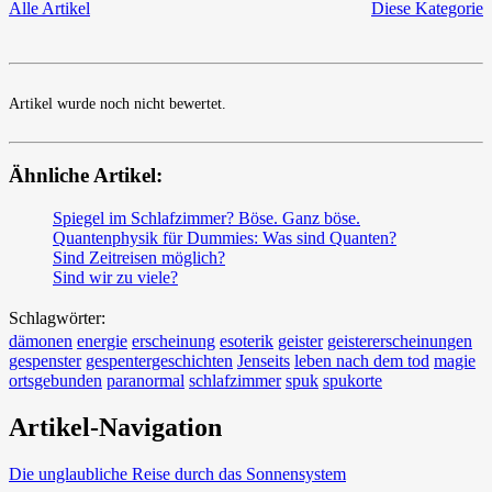
Alle Artikel
Diese Kategorie
Artikel wurde noch nicht bewertet.
Ähnliche Artikel:
Spiegel im Schlafzimmer? Böse. Ganz böse.
Quantenphysik für Dummies: Was sind Quanten?
Sind Zeitreisen möglich?
Sind wir zu viele?
Schlagwörter:
dämonen
energie
erscheinung
esoterik
geister
geistererscheinungen
gespenster
gespentergeschichten
Jenseits
leben nach dem tod
magie
ortsgebunden
paranormal
schlafzimmer
spuk
spukorte
Artikel-Navigation
Die unglaubliche Reise durch das Sonnensystem