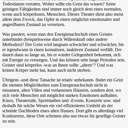
Todesdatum verraten. Woher sollte ein Geist das wissen? Seine
geistigen Fähigkeiten sind immer noch gleich dem eines normalen,
wenn auch körperlosen, Menschen. Dieses Theater dient also meist
allein dem Zweck, das Opfer in einen möglichst emotionalen und
angreifbaren Zustand zu versetzen.
Was passiert, wenn man den Energienachschub eines Geistes
unterbindet (beispielsweise durch Willenskraft oder andere
Methoden)? Der Geist wird langsam schwächer und schwächer, bis
er irgendwann in einen komatösen, inaktiven Zustand verfällt. Der
dauert dann so lange an, bis er wieder Gelegenheit bekommt, sich
mit Energie zu versorgen. Und das können sehr lange Perioden sein.
Geister sind körperlos -was an ihnen sollte „altern“? Und was
keinen Körper mehr hat, kann auch nicht sterben.
Übrigens -und diese Tatsache ist relativ unbekannt- findet ein Geist
die meisten Möglichkeiten zum Energienachschub nicht in
einsamen, alten Villen und verlassenen Häusern, sondern dort, wo
sich viele Menschen mit möglichst starken Emotionen aufhalten.
Kinos, Theatersäle, Sportstadien und -Events, Konzerte usw. sind
deshalb für solche Wesen ein viel effizienteres Umfeld als der
schnöde Dachboden eines alten Hauses. Dort gibt es allerdings viel
Konkurrenz, diese Orte scheinen also nur etwas für gesellige Geister
zu sein.