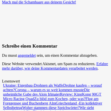
Mach mal die Schamhaare aus deinem Gesicht!
Schreibe einen Kommentar
Du musst
angemeldet
sein, um einen Kommentar abzugeben.
Diese Website verwendet Akismet, um Spam zu reduzieren.
Erfahre
mehr darüber, wie deine Kommentardaten verarbeitet werden
.
Lesenswert
Ukraine: Eigenbau-Drohnen als Waffe
Drohne kaufen – worauf
achten?
Corona – warum es so weit kommen musste
Die
unheimliche Gabe des Alois Irlmaier
Review: KingKong 90GT
Micro Racing Quad
Zu blöd zum Kochen, oder was?
Flug am
Forggensee und Buchenberg Alm
Griechenland -Ein kollektiver
Selbstbetrug
Woher stammen diese Sprichwörter?
Wie sieht