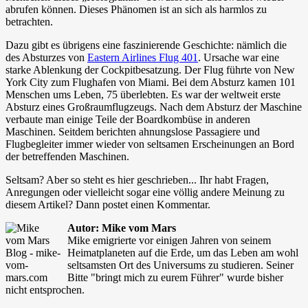
abrufen können. Dieses Phänomen ist an sich als harmlos zu
betrachten.
Dazu gibt es übrigens eine faszinierende Geschichte: nämlich die
des Absturzes von
Eastern Airlines Flug 401
. Ursache war eine
starke Ablenkung der Cockpitbesatzung. Der Flug führte von New
York City zum Flughafen von Miami. Bei dem Absturz kamen 101
Menschen ums Leben, 75 überlebten. Es war der weltweit erste
Absturz eines Großraumflugzeugs. Nach dem Absturz der Maschine
verbaute man einige Teile der Boardkombüse in anderen
Maschinen. Seitdem berichten ahnungslose Passagiere und
Flugbegleiter immer wieder von seltsamen Erscheinungen an Bord
der betreffenden Maschinen.
Seltsam? Aber so steht es hier geschrieben... Ihr habt Fragen,
Anregungen oder vielleicht sogar eine völlig andere Meinung zu
diesem Artikel? Dann postet einen Kommentar.
Autor: Mike vom Mars
Mike emigrierte vor einigen Jahren von seinem
Heimatplaneten auf die Erde, um das Leben am wohl
seltsamsten Ort des Universums zu studieren. Seiner
Bitte "bringt mich zu eurem Führer" wurde bisher
nicht entsprochen.