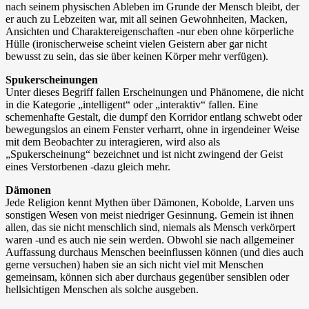
nach seinem physischen Ableben im Grunde der Mensch bleibt, der
er auch zu Lebzeiten war, mit all seinen Gewohnheiten, Macken,
Ansichten und Charaktereigenschaften -nur eben ohne körperliche
Hülle (ironischerweise scheint vielen Geistern aber gar nicht
bewusst zu sein, das sie über keinen Körper mehr verfügen).
Spukerscheinungen
Unter dieses Begriff fallen Erscheinungen und Phänomene, die nicht
in die Kategorie „intelligent“ oder „interaktiv“ fallen. Eine
schemenhafte Gestalt, die dumpf den Korridor entlang schwebt oder
bewegungslos an einem Fenster verharrt, ohne in irgendeiner Weise
mit dem Beobachter zu interagieren, wird also als
„Spukerscheinung“ bezeichnet und ist nicht zwingend der Geist
eines Verstorbenen -dazu gleich mehr.
Dämonen
Jede Religion kennt Mythen über Dämonen, Kobolde, Larven uns
sonstigen Wesen von meist niedriger Gesinnung. Gemein ist ihnen
allen, das sie nicht menschlich sind, niemals als Mensch verkörpert
waren -und es auch nie sein werden. Obwohl sie nach allgemeiner
Auffassung durchaus Menschen beeinflussen können (und dies auch
gerne versuchen) haben sie an sich nicht viel mit Menschen
gemeinsam, können sich aber durchaus gegenüber sensiblen oder
hellsichtigen Menschen als solche ausgeben.