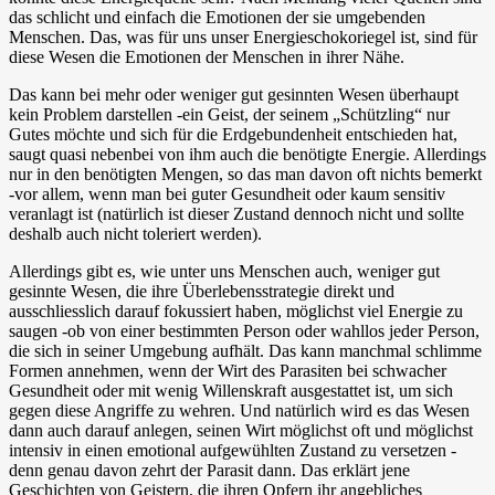
das schlicht und einfach die Emotionen der sie umgebenden
Menschen. Das, was für uns unser Energieschokoriegel ist, sind für
diese Wesen die Emotionen der Menschen in ihrer Nähe.
Das kann bei mehr oder weniger gut gesinnten Wesen überhaupt
kein Problem darstellen -ein Geist, der seinem „Schützling“ nur
Gutes möchte und sich für die Erdgebundenheit entschieden hat,
saugt quasi nebenbei von ihm auch die benötigte Energie. Allerdings
nur in den benötigten Mengen, so das man davon oft nichts bemerkt
-vor allem, wenn man bei guter Gesundheit oder kaum sensitiv
veranlagt ist (natürlich ist dieser Zustand dennoch nicht und sollte
deshalb auch nicht toleriert werden).
Allerdings gibt es, wie unter uns Menschen auch, weniger gut
gesinnte Wesen, die ihre Überlebensstrategie direkt und
ausschliesslich darauf fokussiert haben, möglichst viel Energie zu
saugen -ob von einer bestimmten Person oder wahllos jeder Person,
die sich in seiner Umgebung aufhält. Das kann manchmal schlimme
Formen annehmen, wenn der Wirt des Parasiten bei schwacher
Gesundheit oder mit wenig Willenskraft ausgestattet ist, um sich
gegen diese Angriffe zu wehren. Und natürlich wird es das Wesen
dann auch darauf anlegen, seinen Wirt möglichst oft und möglichst
intensiv in einen emotional aufgewühlten Zustand zu versetzen -
denn genau davon zehrt der Parasit dann. Das erklärt jene
Geschichten von Geistern, die ihren Opfern ihr angebliches