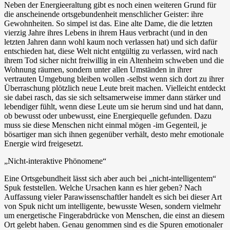
Neben der Energieeraltung gibt es noch einen weiteren Grund für
die anscheinende ortsgebundenheit menschlicher Geister: ihre
Gewohnheiten. So simpel ist das. Eine alte Dame, die die letzten
vierzig Jahre ihres Lebens in ihrem Haus verbracht (und in den
letzten Jahren dann wohl kaum noch verlassen hat) und sich dafür
entschieden hat, diese Welt nicht entgültig zu verlassen, wird nach
ihrem Tod sicher nicht freiwillig in ein Altenheim schweben und die
Wohnung räumen, sondern unter allen Umständen in ihrer
vertrauten Umgebung bleiben wollen -selbst wenn sich dort zu ihrer
Überraschung plötzlich neue Leute breit machen. Vielleicht entdeckt
sie dabei rasch, das sie sich seltsamerweise immer dann stärker und
lebendiger fühlt, wenn diese Leute um sie herum sind und hat dann,
ob bewusst oder unbewusst, eine Energiequelle gefunden. Dazu
muss sie diese Menschen nicht einmal mögen -im Gegenteil, je
bösartiger man sich ihnen gegenüber verhält, desto mehr emotionale
Energie wird freigesetzt.
„Nicht-interaktive Phönomene“
Eine Ortsgebundheit lässt sich aber auch bei „nicht-intelligentem“
Spuk feststellen. Welche Ursachen kann es hier geben? Nach
Auffassung vieler Parawissenschaftler handelt es sich bei dieser Art
von Spuk nicht um intelligente, bewusste Wesen, sondern vielmehr
um energetische Fingerabdrücke von Menschen, die einst an diesem
Ort gelebt haben. Genau genommen sind es die Spuren emotionaler