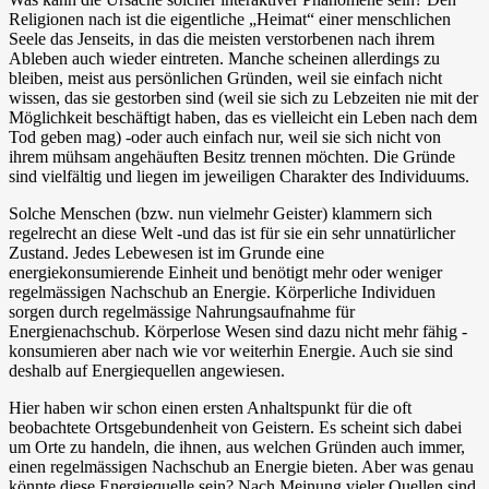
Religionen nach ist die eigentliche „Heimat“ einer menschlichen
Seele das Jenseits, in das die meisten verstorbenen nach ihrem
Ableben auch wieder eintreten. Manche scheinen allerdings zu
bleiben, meist aus persönlichen Gründen, weil sie einfach nicht
wissen, das sie gestorben sind (weil sie sich zu Lebzeiten nie mit der
Möglichkeit beschäftigt haben, das es vielleicht ein Leben nach dem
Tod geben mag) -oder auch einfach nur, weil sie sich nicht von
ihrem mühsam angehäuften Besitz trennen möchten. Die Gründe
sind vielfältig und liegen im jeweiligen Charakter des Individuums.
Solche Menschen (bzw. nun vielmehr Geister) klammern sich
regelrecht an diese Welt -und das ist für sie ein sehr unnatürlicher
Zustand. Jedes Lebewesen ist im Grunde eine
energiekonsumierende Einheit und benötigt mehr oder weniger
regelmässigen Nachschub an Energie. Körperliche Individuen
sorgen durch regelmässige Nahrungsaufnahme für
Energienachschub. Körperlose Wesen sind dazu nicht mehr fähig -
konsumieren aber nach wie vor weiterhin Energie. Auch sie sind
deshalb auf Energiequellen angewiesen.
Hier haben wir schon einen ersten Anhaltspunkt für die oft
beobachtete Ortsgebundenheit von Geistern. Es scheint sich dabei
um Orte zu handeln, die ihnen, aus welchen Gründen auch immer,
einen regelmässigen Nachschub an Energie bieten. Aber was genau
könnte diese Energiequelle sein? Nach Meinung vieler Quellen sind