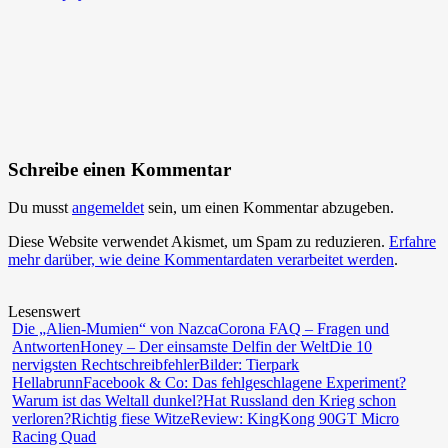
Schreibe einen Kommentar
Du musst
angemeldet
sein, um einen Kommentar abzugeben.
Diese Website verwendet Akismet, um Spam zu reduzieren.
Erfahre
mehr darüber, wie deine Kommentardaten verarbeitet werden
.
Lesenswert
Die „Alien-Mumien“ von Nazca
Corona FAQ – Fragen und
Antworten
Honey – Der einsamste Delfin der Welt
Die 10
nervigsten Rechtschreibfehler
Bilder: Tierpark
Hellabrunn
Facebook & Co: Das fehlgeschlagene Experiment?
Warum ist das Weltall dunkel?
Hat Russland den Krieg schon
verloren?
Richtig fiese Witze
Review: KingKong 90GT Micro
Racing Quad