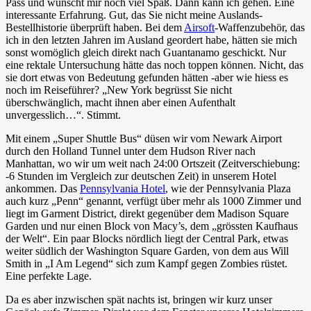
Pass und wünscht mir noch viel Spaß. Dann kann ich gehen. Eine
interessante Erfahrung. Gut, das Sie nicht meine Auslands-
Bestellhistorie überprüft haben. Bei dem
Airsoft
-Waffenzubehör, das
ich in den letzten Jahren im Ausland geordert habe, hätten sie mich
sonst womöglich gleich direkt nach Guantanamo geschickt. Nur
eine rektale Untersuchung hätte das noch toppen können. Nicht, das
sie dort etwas von Bedeutung gefunden hätten -aber wie hiess es
noch im Reiseführer? „New York begrüsst Sie nicht
überschwänglich, macht ihnen aber einen Aufenthalt
unvergesslich…“. Stimmt.
Mit einem „Super Shuttle Bus“ düsen wir vom Newark Airport
durch den Holland Tunnel unter dem Hudson River nach
Manhattan, wo wir um weit nach 24:00 Ortszeit (Zeitverschiebung:
-6 Stunden im Vergleich zur deutschen Zeit) in unserem Hotel
ankommen. Das
Pennsylvania Hotel
, wie der Pennsylvania Plaza
auch kurz „Penn“ genannt, verfügt über mehr als 1000 Zimmer und
liegt im Garment District, direkt gegenüber dem Madison Square
Garden und nur einen Block von Macy’s, dem „grössten Kaufhaus
der Welt“. Ein paar Blocks nördlich liegt der Central Park, etwas
weiter südlich der Washington Square Garden, von dem aus Will
Smith in „I Am Legend“ sich zum Kampf gegen Zombies rüstet.
Eine perfekte Lage.
Da es aber inzwischen spät nachts ist, bringen wir kurz unser