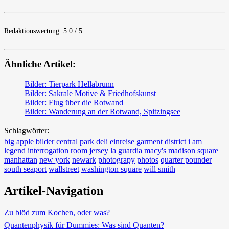
Redaktionswertung: 5.0 / 5
Ähnliche Artikel:
Bilder: Tierpark Hellabrunn
Bilder: Sakrale Motive & Friedhofskunst
Bilder: Flug über die Rotwand
Bilder: Wanderung an der Rotwand, Spitzingsee
Schlagwörter:
big apple
bilder
central park
deli
einreise
garment district
i am
legend
interrogation room
jersey
la guardia
macy's
madison square
manhattan
new york
newark
photograpy
photos
quarter pounder
south seaport
wallstreet
washington square
will smith
Artikel-Navigation
Zu blöd zum Kochen, oder was?
Quantenphysik für Dummies: Was sind Quanten?