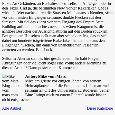
Ecke. An Gebäuden, an Bushaltestellen -selbst in Aufzügen oder in
den Taxis. Und ja, die berühmten New Yorker Kakerlaken gibt es
wirklich. Wer nachts durch die Strassen Manhattans schlendert, sieht
vor den meisten Eingängen seltsame, dunkle Flecken auf den
Strassen. Mit fiel das zuerst vor dem Eingang des Empire State
Building auf und ich dachte zuerst, das wären Kaugummis, die
achtlose Besucher der Aussichtplattform auf den Boden spuckten.
Bei genauem Hinsehen stellt man aber schockiert fest, das es sich
dabei um hunderte totgetretene Kakerlaken handelt, die aus den
Eingängen huschen, um dann von unanchtsamen Passanten
zertreten zu werden. Bad Luck.
Seltsam? Aber so steht es hier geschrieben... Ihr habt Fragen,
Anregungen oder vielleicht sogar eine völlig andere Meinung zu
diesem Artikel? Dann postet einen Kommentar.
Autor: Mike vom Mars
Mike emigrierte vor einigen Jahren von seinem
Heimatplaneten auf die Erde, um das Leben am wohl
seltsamsten Ort des Universums zu studieren. Seiner
Bitte "bringt mich zu eurem Führer" wurde bisher
nicht entsprochen.
Alle Artikel
Diese Kategorie