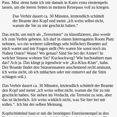
Pass. Mist -denn hatte ich mir damals in Kairo extra einstempeln
lassen, um die leeren Seiten in meinem Reisepass voll zu kriegen.
Das Verhör dauert ca. 30 Minuten, letztendlich schüttelt
der Beamte den Kopf und meint „ich weiss selbst nicht,
warum die Sie zu mir geschickt haben.“
Das reicht, um mich als „Terroristen“ zu klassifizieren, also werde
ich zum Verhör gebeten. Ich darf in einem Interrogation Room Platz
nehmen, wo ein weiterer (allerdings sehr höflicher) Beamter auf
mich wartet und mir Fragen stellt (Wo waren Sie sonst noch im
Nahen Osten? Wann? Wo genau? Sind Sie bei der Armee? In
welcher Strasse wohnen Sie? Kuckuckweg? Wie buchstabiert man
das? Ach ja. Das klingt ja irgendwie wie „Ku-Klux-Klan“, haha.
Der Beamte findet den Strassennamen anscheinend recht amüsant,
ich weiss nicht, ob ich mitlachen oder mir entnervt auf die Stirn
schlagen soll.).
Das Verhör dauert ca. 30 Minuten, letztendlich schüttelt der Beamte
den Kopf und meint „ich weiss selbst nicht, warum die Sie zu mir
geschickt haben. Sie stehen im Verdacht, ein Terrorist zu sein, aber
das ist lächerlich. Ich weiss wirklich nicht, was Sie hier bei mir
sollen.“. Ich bin der selben Meinung.
Kopfschüttelnd haut er mir die benötigten Einreisestempel in den