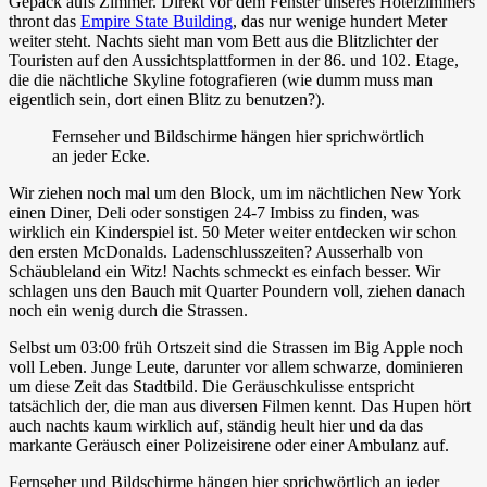
Gepäck aufs Zimmer. Direkt vor dem Fenster unseres Hotelzimmers
thront das
Empire State Building
, das nur wenige hundert Meter
weiter steht. Nachts sieht man vom Bett aus die Blitzlichter der
Touristen auf den Aussichtsplattformen in der 86. und 102. Etage,
die die nächtliche Skyline fotografieren (wie dumm muss man
eigentlich sein, dort einen Blitz zu benutzen?).
Fernseher und Bildschirme hängen hier sprichwörtlich
an jeder Ecke.
Wir ziehen noch mal um den Block, um im nächtlichen New York
einen Diner, Deli oder sonstigen 24-7 Imbiss zu finden, was
wirklich ein Kinderspiel ist. 50 Meter weiter entdecken wir schon
den ersten McDonalds. Ladenschlusszeiten? Ausserhalb von
Schäubleland ein Witz! Nachts schmeckt es einfach besser. Wir
schlagen uns den Bauch mit Quarter Poundern voll, ziehen danach
noch ein wenig durch die Strassen.
Selbst um 03:00 früh Ortszeit sind die Strassen im Big Apple noch
voll Leben. Junge Leute, darunter vor allem schwarze, dominieren
um diese Zeit das Stadtbild. Die Geräuschkulisse entspricht
tatsächlich der, die man aus diversen Filmen kennt. Das Hupen hört
auch nachts kaum wirklich auf, ständig heult hier und da das
markante Geräusch einer Polizeisirene oder einer Ambulanz auf.
Fernseher und Bildschirme hängen hier sprichwörtlich an jeder