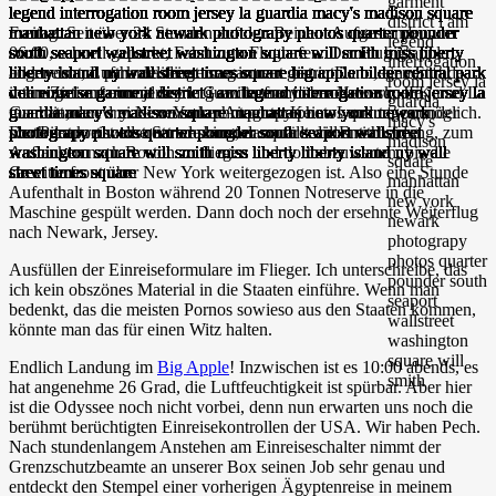
Freitag. Seit über 24 Stunden auf den Beinen. Aufgestanden um
06:00, schnell gepackt, Fahrt zum Flughafen. Der Flug ist
angenehm, Lufthansa fliegt man immer gerne. Dann, eine Stunde
vorm Ziel auf einmal breite Gewitterfront über Newark, JFK und La
Guardia, den drei New Yorker Airports. Keine Landungen möglich.
Der Pilot kreist eine Stunde lang, dann fällt die Entscheidung, zum
Auftanken nach Boston zu fliegen und dort abzuwarten, bis die
Gewitterfront über New York weitergezogen ist. Also eine Stunde
Aufenthalt in Boston während 20 Tonnen Notreserve in die
Maschine gespült werden. Dann doch noch der ersehnte Weiterflug
nach Newark, Jersey.
Ausfüllen der Einreiseformulare im Flieger. Ich unterschreibe, das
ich kein obszönes Material in die Staaten einführe. Wenn man
bedenkt, das die meisten Pornos sowieso aus den Staaten kommen,
könnte man das für einen Witz halten.
Endlich Landung im
Big Apple
! Inzwischen ist es 10:00 abends, es
hat angenehme 26 Grad, die Luftfeuchtigkeit ist spürbar. Aber hier
ist die Odyssee noch nicht vorbei, denn nun erwarten uns noch die
berühmt berüchtigten Einreisekontrollen der USA. Wir haben Pech.
Nach stundenlangem Anstehen am Einreiseschalter nimmt der
Grenzschutzbeamte an unserer Box seinen Job sehr genau und
entdeckt den Stempel einer vorherigen Ägyptenreise in meinem