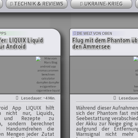
TECHNIK & REVIEWS
UKRAINE-KRIEG
PPS
DIE WELT VON OBEN
er: LIQUIX Liquid
Flug mit dem Phantom üb
ür Android
den Ammersee
Lesedauer: ~4 Min.
Lesedauer:
roid App LIQUIX hilft
Während dieser Aufnahmen
n nicht nur, Liquids,
sich der Phantom fast mit
n und Rezepte zu
Seebestattung verabschied
en, sondern berechnet
der Akku zur Neige ging u
m Handumdrehen die
aufgrund der Entfernun
en Mengen jeder Zutat
Warnsignal nicht mehr 