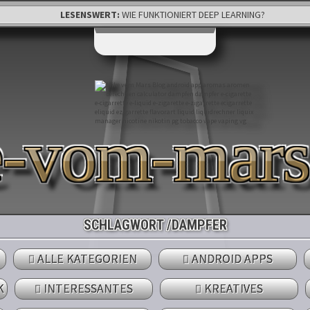
LESENSWERT:
WIE FUNKTIONIERT DEEP LEARNING?
e-vom-mar
SCHLAGWORT /DAMPFER
ALLE KATEGORIEN
ANDROID APPS
K
INTERESSANTES
KREATIVES