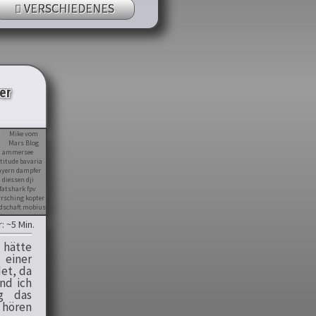
VERSCHIEDENES
er
 ~5 Min.
 hätte
 einer
et, da
nd ich
g das
hören