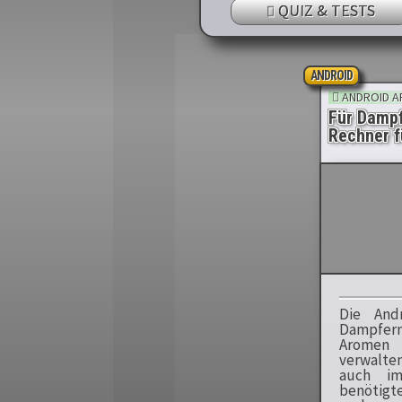
QUIZ & TESTS
ANDROID
ANDROID A
Für Dampf
Rechner f
Die And
Dampfer
Arome
verwalt
auch i
benötigt