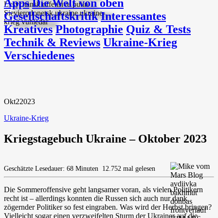
Apps
Die Welt von oben
Gesellschaftskritik
Interessantes
Kreatives
Photographie
Quiz & Tests
Technik & Reviews
Ukraine-Krieg
Verschiedenes
Okt
2
2023
Ukraine-Krieg
Kriegstagebuch Ukraine – Oktober 2023
Geschätzte Lesedauer: 68 Minuten
12.752 mal gelesen
Die Sommeroffensive geht langsamer voran, als vielen Politikern
recht ist – allerdings konnten die Russen sich auch nur dank
zögernder Politiker so fest eingraben. Was wird der Herbst bringen?
Vielleicht sogar einen verzweifelten Sturm der Ukrainer auf die