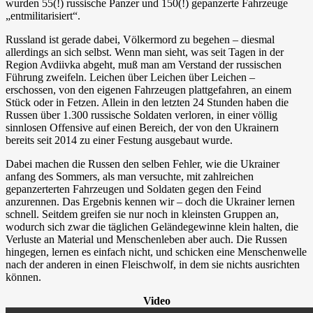
wurden 55(!) russische Panzer und 150(!) gepanzerte Fahrzeuge
„entmilitarisiert“.
Russland ist gerade dabei, Völkermord zu begehen – diesmal
allerdings an sich selbst. Wenn man sieht, was seit Tagen in der
Region Avdiivka abgeht, muß man am Verstand der russischen
Führung zweifeln. Leichen über Leichen über Leichen –
erschossen, von den eigenen Fahrzeugen plattgefahren, an einem
Stück oder in Fetzen. Allein in den letzten 24 Stunden haben die
Russen über 1.300 russische Soldaten verloren, in einer völlig
sinnlosen Offensive auf einen Bereich, der von den Ukrainern
bereits seit 2014 zu einer Festung ausgebaut wurde.
Dabei machen die Russen den selben Fehler, wie die Ukrainer
anfang des Sommers, als man versuchte, mit zahlreichen
gepanzerterten Fahrzeugen und Soldaten gegen den Feind
anzurennen. Das Ergebnis kennen wir – doch die Ukrainer lernen
schnell. Seitdem greifen sie nur noch in kleinsten Gruppen an,
wodurch sich zwar die täglichen Geländegewinne klein halten, die
Verluste an Material und Menschenleben aber auch. Die Russen
hingegen, lernen es einfach nicht, und schicken eine Menschenwelle
nach der anderen in einen Fleischwolf, in dem sie nichts ausrichten
können.
Video