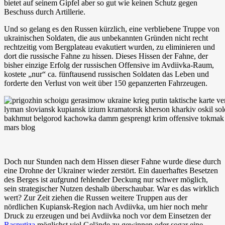
bietet auf seinem Gipfel aber so gut wie keinen Schutz gegen
Beschuss durch Artillerie.
Und so gelang es den Russen kürzlich, eine verbliebene Truppe von
ukrainischen Soldaten, die aus unbekannten Gründen nicht recht
rechtzeitig vom Bergplateau evakutiert wurden, zu eliminieren und
dort die russische Fahne zu hissen. Dieses Hissen der Fahne, der
bisher einzige Erfolg der russischen Offensive im Avdiivka-Raum,
kostete „nur“ ca. fünftausend russischen Soldaten das Leben und
forderte den Verlust von weit über 150 gepanzerten Fahrzeugen.
Doch nur Stunden nach dem Hissen dieser Fahne wurde diese durch
eine Drohne der Ukrainer wieder zerstört. Ein dauerhaftes Besetzen
des Berges ist aufgrund fehlender Deckung nur schwer möglich,
sein strategischer Nutzen deshalb überschaubar. War es das wirklich
wert? Zur Zeit ziehen die Russen weitere Truppen aus der
nördlichen Kupiansk-Region nach Avdiivka, um hier noch mehr
Druck zu erzeugen und bei Avdiivka noch vor dem Einsetzen der
Rasputiza
möglichst viel Gelände zu gewinnen oder sogar eine