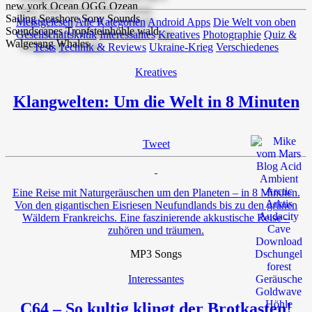
Meistgelesen
Alle Kategorien
Android Apps
Die Welt von oben
Gesellschaftskritik
Interessantes
Kreatives
Photographie
Quiz &
Tests
Technik & Reviews
Ukraine-Krieg
Verschiedenes
Kreatives
Klangwelten: Um die Welt in 8 Minuten
Tweet
Eine Reise mit Naturgeräuschen um den Planeten – in 8 Minuten.
Von den gigantischen Eisriesen Neufundlands bis zu den grünen
Wäldern Frankreichs. Eine faszinierende akkustische Reise –
zuhören und träumen.
MP3 Songs
Interessantes
C64 – So kultig klingt der Brotkasten!