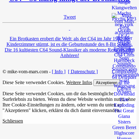
Tweet
Ein Brotkasten erobert die Welt: als der C64 im Jahr 1982 die
Kinderzimmer stürmt, ist es die Geburtsstunde des 8-Bit Sounds.
Die 16 kultigsten C64 Sound-Klassiker als moderne Remixes zum
Anhören!
© mike-vom-mars.com -
[ Info ]
[ Datenschutz ]
Diese Seite verwendet Cookies.
Weitere Infos
Akzeptieren
Diese Seite verwendet Cookies, um dir das bestmögliche
Surferlebnis zu bieten. Wenn du diese Website weiterhin nutzt, ohne
Ihre Cookie-Einstellungen zu ändern, oder wenn du unten auf
"Akzeptieren" klicken, erklärst du dich damit einverstanden.
Schliessen