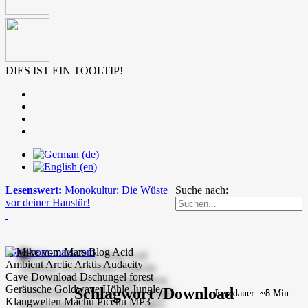
DIES IST EIN TOOLTIP!
Lesenswert:
Monokultur: Die Wüste
Suche nach:
vor deiner Haustür!
mike-vom-mars.com
Schlagwort /Download
Lesedauer: ~5 Min.
Lesedauer: ~8 Min.