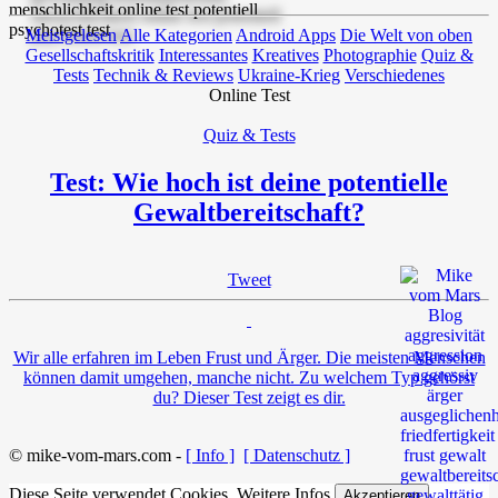
Meistgelesen
Alle Kategorien
Android Apps
Die Welt von oben
Gesellschaftskritik
Interessantes
Kreatives
Photographie
Quiz &
Tests
Technik & Reviews
Ukraine-Krieg
Verschiedenes
Online Test
Quiz & Tests
Test: Wie hoch ist deine potentielle
Gewaltbereitschaft?
Tweet
Wir alle erfahren im Leben Frust und Ärger. Die meisten Menschen
können damit umgehen, manche nicht. Zu welchem Typ gehörst
du? Dieser Test zeigt es dir.
© mike-vom-mars.com -
[ Info ]
[ Datenschutz ]
Diese Seite verwendet Cookies.
Weitere Infos
Akzeptieren