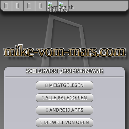
mike-vom-mars.com
SCHLAGWORT /GRUPPENZWANG
MEISTGELESEN
ALLE KATEGORIEN
ANDROID APPS
DIE WELT VON OBEN