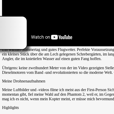
Ein warmer Sommertag und gutes Flugwetter. Perfekte Voraussetzunge
ein kleines Stück über die am Lech gelegenen Schrebergärten, im la
Angler, die im knietiefen Wasser auf einen guten Fang hoffen.
Übrigens: keine zweihundert Meter von der im Video gezeigten Stell
Dieselmotoren vom Band -und revolutionierten so die moderne Welt. 
Meine Drohnenaufnahmen
Meine Luftbilder und -videos filme ich meist aus der First-Person S
momentan gibt, fiel meine Wahl auf den Phantom 2, weil er, im Gegens
mag ich es nicht, wenn mein Kopter meint, er müsse mich bevormunden
Highlights