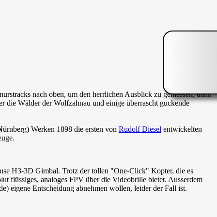
nurstracks nach oben, um den herrlichen Ausblick zu geniessen, dann
ber die Wälder der Wolfzahnau und einige überrascht guckende
N
ürnberg) Werken 1898 die ersten von
Rudolf Diesel
entwickelten
euge.
muse H3-3D Gimbal. Trotz der tollen "One-Click" Kopter, die es
ut flüssiges, analoges FPV über die Videobrille bietet. Ausserdem
e) eigene Entscheidung abnehmen wollen, leider der Fall ist.