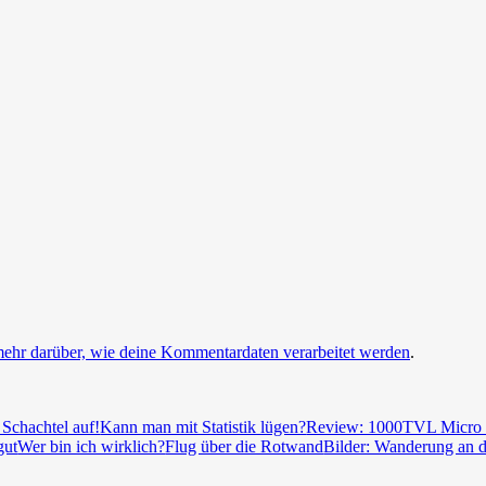
mehr darüber, wie deine Kommentardaten verarbeitet werden
.
Schachtel auf!
Kann man mit Statistik lügen?
Review: 1000TVL Micro
gut
Wer bin ich wirklich?
Flug über die Rotwand
Bilder: Wanderung an d