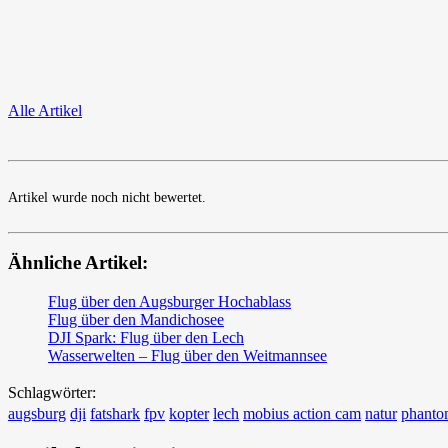
Alle Artikel
Artikel wurde noch nicht bewertet.
Ähnliche Artikel:
Flug über den Augsburger Hochablass
Flug über den Mandichosee
DJI Spark: Flug über den Lech
Wasserwelten – Flug über den Weitmannsee
Schlagwörter:
augsburg
dji
fatshark
fpv
kopter
lech
mobius action cam
natur
phant