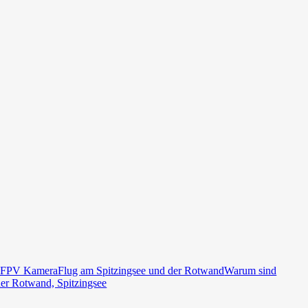
 FPV Kamera
Flug am Spitzingsee und der Rotwand
Warum sind
er Rotwand, Spitzingsee