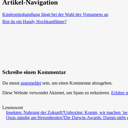
Artikel-Navigation
Kindesmisshandlung fängt bei der Wahl des Vornamens an
Bist du ein Handy Hochkantfilmer?
Schreibe einen Kommentar
Du musst
angemeldet
sein, um einen Kommentar abzugeben.
Diese Website verwendet Akismet, um Spam zu reduzieren.
Erfahre 
Lesenswert
Insekten: Nahrung der Zukunft?
Unboxing: Komm, wir machen ’ne 
Ossis ständig am Herumheulen?
Die Darwin-Awards: Dumm stirbt 