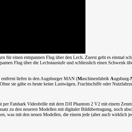
n für einen entspannen Flug über den Lech. Zuerst geht es einmal sch
ngsamen Flug über die Lechstaustufe und schliesslich einen Schwenk ü
e entfernt liefen in den Augsburger MAN (
M
aschinenfabrik
A
ugsburg-
Ohne sie gäbe es heute keine Lastwägen, Frachtschiffe oder Nutzfahrz
icht per Fatshark Videobrille mit dem DJI Phantom 2 V2 mit einem Zen
atz zu den neueren Modellen mit digitaler Bildübertragung, noch absol
, was mit den neuen Modellen, die einem jede (aber auch wirklich jed