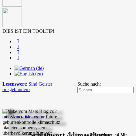
DIES IST EIN TOOLTIP!
Lesenswert:
Sind Geister
Suche nach:
ortsgebunden?
mike-vom-mars.com
Schlagwort /klimaschutz
Lesedauer: ~4 Min.
Lesedauer: ~6 Min.