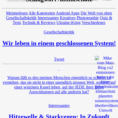
Meistgelesen
Alle Kategorien
Android Apps
Die Welt von oben
Gesellschaftskritik
Interessantes
Kreatives
Photographie
Quiz &
Tests
Technik & Reviews
Ukraine-Krieg
Verschiedenes
Gesellschaftskritik
Wir leben in einem geschlossenen System!
Tweet
Warum fällt es den meisten Menschen eigentlich so schwer, zu
verstehen, das sie nicht in einer unendlich grossen Welt, sondern auf
einer winzigen Kugel leben, auf der JEDE ihrer Taten
Auswirkungen auf alle anderen hat?
Interessantes
Hitzewelle & Starkregen: In Zukunft