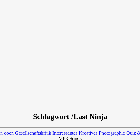
Schlagwort /Last Ninja
on oben
Gesellschaftskritik
Interessantes
Kreatives
Photographie
Quiz &
MP3 Songs