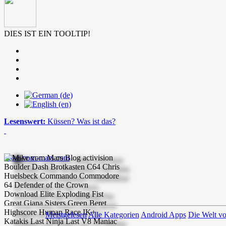
DIES IST EIN TOOLTIP!
Lesenswert:
Küssen? Was ist das?
mike-vom-mars.com
Meistgelesen
Alle Kategorien
Android Apps
Die Welt v