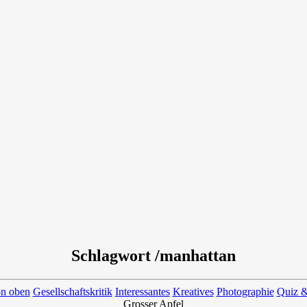
Schlagwort /manhattan
on oben
Gesellschaftskritik
Interessantes
Kreatives
Photographie
Quiz &
Grosser Apfel