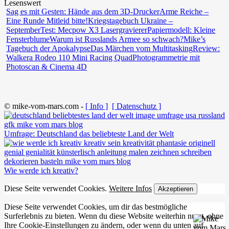
Lesenswert
Sag es mit Gesten: Hände aus dem 3D-Drucker
Arme Reiche –
Eine Runde Mitleid bitte!
Kriegstagebuch Ukraine –
September
Test: Mecpow X3 Lasergravierer
Papiermodell: Kleine
Fensterblume
Warum ist Russlands Armee so schwach?
Mike’s
Tagebuch der Apokalypse
Das Märchen vom Multitasking
Review:
Walkera Rodeo 110 Mini Racing Quad
Photogrammetrie mit
Photoscan & Cinema 4D
© mike-vom-mars.com -
[ Info ]
[ Datenschutz ]
Umfrage: Deutschland das beliebteste Land der Welt
Wie werde ich kreativ?
Diese Seite verwendet Cookies.
Weitere Infos
Akzeptieren
Diese Seite verwendet Cookies, um dir das bestmögliche
Surferlebnis zu bieten. Wenn du diese Website weiterhin nutzt, ohne
Ihre Cookie-Einstellungen zu ändern, oder wenn du unten auf