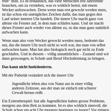
früh“ dran. Es ist erstaunlich, das viele Menschen erst Jahrzehnte
brauchen, um zu verstehen, was es wirklich heisst, mit einem
Wecker aufzuwachen. Denn wenn man erst geweckt werden muss,
ist das schon ein untrügliches Zeichen dafür, das man gegen den
Lauf seiner inneren Uhr handelt. Die innere Uhr macht ganz von
alleine ein Fenster auf, in dem man schlafen kann. Und sie macht
dieses Fenster auch wieder von alleine zu, so das man ganz natürlich
aufwachen kann.
Wenn man also vom Wecker geweckt werden muss, bedeutet das
nur, das die innere Uhr noch nicht so weit war, das man von selbst
aufwachen kann. Man hat also biologisch noch gar nicht zu Ende
geschlafen. Und in diesem – völlig unnatürlichen – Zustand sind wir
dann gezwungen, in Schule und Beruf Höchstleistung zu bringen.
Das kann nicht funktionieren.
Mit der Pubertät verändert sich die innere Uhr
Jugendliche leben also von Natur aus in einer völlig
anderen Zeitzone, aus der man sie einfach mit schierer
Gewalt heraus reißt.
Ein Extrembeispiel: fast alle Jugendlichen haben grosse Probleme,
morgens aus dem Bett zu kommen. Ist es also wirklich sinnvoll, die
Schule schon um acht Uhr morgens beginnen zu lassen? Vor einigen