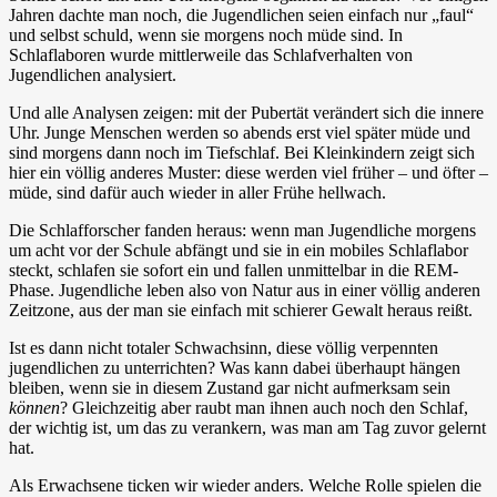
Jahren dachte man noch, die Jugendlichen seien einfach nur „faul“
und selbst schuld, wenn sie morgens noch müde sind. In
Schlaflaboren wurde mittlerweile das Schlafverhalten von
Jugendlichen analysiert.
Und alle Analysen zeigen: mit der Pubertät verändert sich die innere
Uhr. Junge Menschen werden so abends erst viel später müde und
sind morgens dann noch im Tiefschlaf. Bei Kleinkindern zeigt sich
hier ein völlig anderes Muster: diese werden viel früher – und öfter –
müde, sind dafür auch wieder in aller Frühe hellwach.
Die Schlafforscher fanden heraus: wenn man Jugendliche morgens
um acht vor der Schule abfängt und sie in ein mobiles Schlaflabor
steckt, schlafen sie sofort ein und fallen unmittelbar in die REM-
Phase. Jugendliche leben also von Natur aus in einer völlig anderen
Zeitzone, aus der man sie einfach mit schierer Gewalt heraus reißt.
Ist es dann nicht totaler Schwachsinn, diese völlig verpennten
jugendlichen zu unterrichten? Was kann dabei überhaupt hängen
bleiben, wenn sie in diesem Zustand gar nicht aufmerksam sein
können
? Gleichzeitig aber raubt man ihnen auch noch den Schlaf,
der wichtig ist, um das zu verankern, was man am Tag zuvor gelernt
hat.
Als Erwachsene ticken wir wieder anders. Welche Rolle spielen die