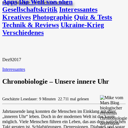
Apps
Die Welt von oben
Gesellschaftskritik
Interessantes
Kreatives
Photographie
Quiz & Tests
Technik & Reviews
Ukraine-Krieg
Verschiedenes
Dez
9
2017
Interessantes
Chronobiologie – Unsere innere Uhr
Geschätzte Lesedauer: 9 Minuten
22.711 mal gelesen
Jahrtausende lang konnten die Menschen im Einklang mit ihrer
„inneren Uhr“ leben. Doch in der modernen Welt ist das kaum
möglich. Viele Menschen führen ein Leben, das aus dem natürlichen
Takt geraten ist. Schlafstörungen, Depressionen, Diabetes und sogar