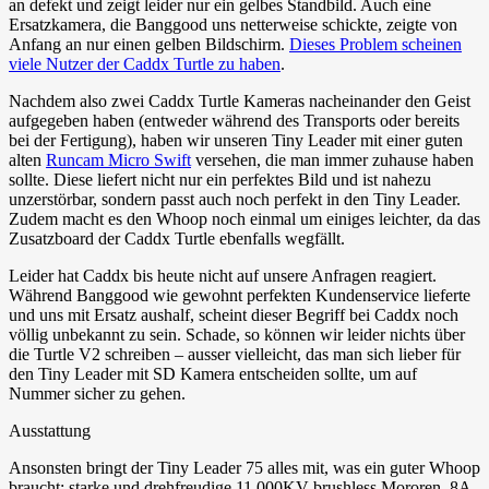
an defekt und zeigt leider nur ein gelbes Standbild. Auch eine
Ersatzkamera, die Banggood uns netterweise schickte, zeigte von
Anfang an nur einen gelben Bildschirm.
Dieses Problem scheinen
viele Nutzer der Caddx Turtle zu haben
.
Nachdem also zwei Caddx Turtle Kameras nacheinander den Geist
aufgegeben haben (entweder während des Transports oder bereits
bei der Fertigung), haben wir unseren Tiny Leader mit einer guten
alten
Runcam Micro Swift
versehen, die man immer zuhause haben
sollte. Diese liefert nicht nur ein perfektes Bild und ist nahezu
unzerstörbar, sondern passt auch noch perfekt in den Tiny Leader.
Zudem macht es den Whoop noch einmal um einiges leichter, da das
Zusatzboard der Caddx Turtle ebenfalls wegfällt.
Leider hat Caddx bis heute nicht auf unsere Anfragen reagiert.
Während Banggood wie gewohnt perfekten Kundenservice lieferte
und uns mit Ersatz aushalf, scheint dieser Begriff bei Caddx noch
völlig unbekannt zu sein. Schade, so können wir leider nichts über
die Turtle V2 schreiben – ausser vielleicht, das man sich lieber für
den Tiny Leader mit SD Kamera entscheiden sollte, um auf
Nummer sicher zu gehen.
Ausstattung
Ansonsten bringt der Tiny Leader 75 alles mit, was ein guter Whoop
braucht: starke und drehfreudige 11.000KV brushless Mororen, 8A