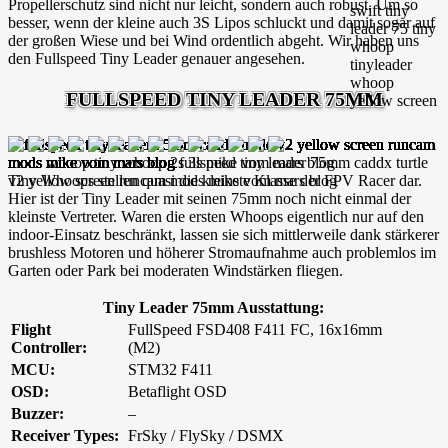
Propellerschutz sind nicht nur leicht, sondern auch robust. Um so
besser, wenn der kleine auch 3S Lipos schluckt und damit sogar auf
der großen Wiese und bei Wind ordentlich abgeht. Wir haben uns
den Fullspeed Tiny Leader genauer angesehen.
FULLSPEED TINY LEADER 75MM
Tiny Whoops stellen quasi die kleinste Klasse der FPV Racer dar.
Hier ist der Tiny Leader mit seinen 75mm noch nicht einmal der
kleinste Vertreter. Waren die ersten Whoops eigentlich nur auf den
indoor-Einsatz beschränkt, lassen sie sich mittlerweile dank stärkerer
brushless Motoren und höherer Stromaufnahme auch problemlos im
Garten oder Park bei moderaten Windstärken fliegen.
Tiny Leader 75mm Ausstattung:
Flight
FullSpeed FSD408 F411 FC, 16x16mm
Controller:
(M2)
MCU:
STM32 F411
OSD:
Betaflight OSD
Buzzer:
–
Receiver Types:
FrSky / FlySky / DSMX