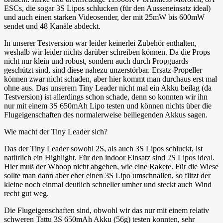
ESCs, die sogar 3S Lipos schlucken (für den Ausseneinsatz ideal)
und auch einen starken Videosender, der mit 25mW bis 600mW
sendet und 48 Kanäle abdeckt.
In unserer Testversion war leider keinerlei Zubehör enthalten,
weshalb wir leider nichts darüber schreiben können. Da die Props
nicht nur klein und robust, sondern auch durch Propguards
geschützt sind, sind diese nahezu unzerstörbar. Ersatz-Propeller
können zwar nicht schaden, aber hier kommt man durchaus erst mal
ohne aus. Das unserem Tiny Leader nicht mal ein Akku beilag (da
Testversion) ist allerdings schon schade, denn so konnten wir ihn
nur mit einem 3S 650mAh Lipo testen und können nichts über die
Flugeigenschaften des normalerweise beiliegenden Akkus sagen.
Wie macht der Tiny Leader sich?
Das der Tiny Leader sowohl 2S, als auch 3S Lipos schluckt, ist
natürlich ein Highlight. Für den indoor Einsatz sind 2S Lipos ideal.
Hier muß der Whoop nicht abgehen, wie eine Rakete. Für die Wiese
sollte man dann aber eher einen 3S Lipo umschnallen, so flitzt der
kleine noch einmal deutlich schneller umher und steckt auch Wind
recht gut weg.
Die Flugeigenschaften sind, obwohl wir das nur mit einem relativ
schweren Tattu 3S 650mAh Akku (56g) testen konnten, sehr