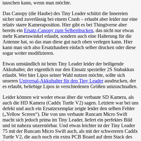
tauschen kann, wenn man möchte.
Das Canopy (die Haube) des Tiny Leader schützt die Innereien
sicher und zuverlässig bei einem Crash – erlaubt aber leider nur eine
relativ starre Kameraposition. Hier gibt es bei Thingiverse aber
bereits ein
Ersatz-Canopy zum Selberdrucken
, das nicht nur etwas
mehr Kamerawinkel erlaubt, sondern auch eine Halterung für die
Antenne hat, so das man diese gut nach oben verlegen kann. Hier
kann man sich also Ersatzhauben einfach selber drucken oder diese
sogar weiter modifizieren.
Etwas umständlich ist beim Tiny Leader leider der beiligende
Akkuhalter, der eigentlich nur den Einsatz spezieller 2S Stabakkus
erlaubt. Wer hier Lipos seiner Wahl nutzen möchte, sollte sich
unseren
Universal-Akkuhalter für den Tiny Leader
ausdrucken, der
es erlaubt, beliebige Lipos in verschiedenen Größen umzuschnallen.
Leider können wir weder etwas über die verbaute SD Kamera, als
auch die HD Kamera (Caddx Turtle V2) sagen. Letztere war bei uns
defekt und auch ein Ersatzexemplar zeigte leider den selben Fehler
(„Yellow Screen“). Die von uns verbaute Runcam Micro Swift
macht sich jedoch prima im Tiny Leader, liefert ein perfektes Bild
und ist nahezu unzerstörbar. Und etwas leichter ist der Tiny Leader
75 mit der Runcam Micro Swift auch, als mit der schwereren Caddx
Turtle V2, die auch noch ein extra PCB Board auf dem Stack des