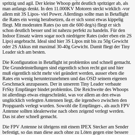
spritzig und agil. Der kleine Whoop geht deutlich spritziger ab, als
man anfangs denkt. In den 11.000KV Motoren steckt wirklich -vor
allem mit 3S Lipos- viel Power. Allerdings sollte man in Betaflight
die Rates ein wenig herabsetzen, da er sich sonst etwas kippelig
fliegt. Mit moderaten Rates (so um die 600 deg/s) fliegt er sich
schon deutlich besser und ist nahezu perfekt zu handeln. Für den
Indoor Einsatz wären sogar noch niedrigere Rates (oder eben ein 2S
Lipo) angebracht. Ideal sind hier 3S Lipos mit bis zu 50g Gewicht
oder 2S Akkus mit maximal 30-40g Gewicht. Damit fliegt der Tiny
Leader sich am besten.
Die Konfiguration in Betaflight ist problemlos und schnell gemacht.
Die Grundeinstellungen sind eigentlich schon recht gut und hier
muß eigentlich nicht mehr viel geändert werden, ausser eben die
Rates ein wenig herunterzunehmen und das OSD seinem eigenen
Geschmack anzupassen. Der in unserem Tiny Leader verbaute
FrSky Empfänger bindet problemlos. Die Reichweite des Whoops
ist allerdings etwas eingeschränkt, was vor allem an den etwas
unglücklich verlegten Antennen liegt, die irgendwo zwischen den
Propguards verlegt wurden. Sowohl die Empfänger-, als auch FPV
Antenne sollten idealerweise nach oben zeigend verlegt werden.
Das ist aber schnell gemacht.
Die FPV Antenne ist übrigens mit einem IPEX Stecker am Sender
befestigt, so das man diese auch ohne zu Löten gegen eine bessere