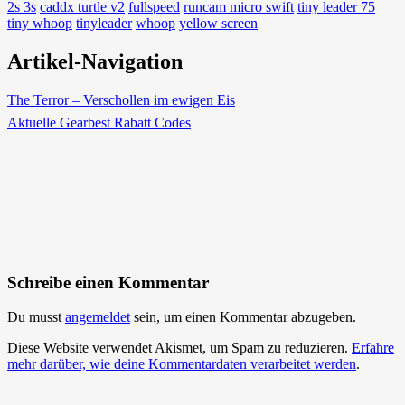
2s 3s
caddx turtle v2
fullspeed
runcam micro swift
tiny leader 75
tiny whoop
tinyleader
whoop
yellow screen
Artikel-Navigation
The Terror – Verschollen im ewigen Eis
Aktuelle Gearbest Rabatt Codes
Schreibe einen Kommentar
Du musst
angemeldet
sein, um einen Kommentar abzugeben.
Diese Website verwendet Akismet, um Spam zu reduzieren.
Erfahre
mehr darüber, wie deine Kommentardaten verarbeitet werden
.