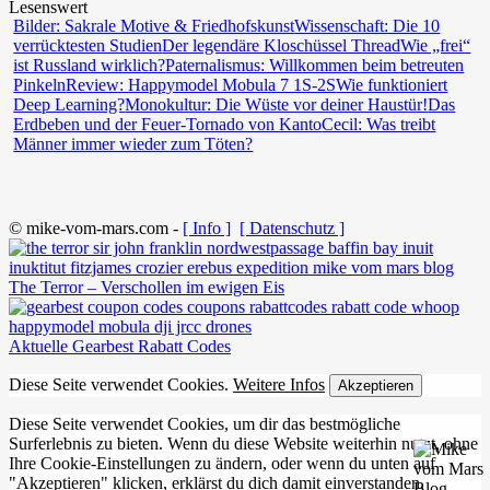
Lesenswert
Bilder: Sakrale Motive & Friedhofskunst
Wissenschaft: Die 10
verrücktesten Studien
Der legendäre Kloschüssel Thread
Wie „frei“
ist Russland wirklich?
Paternalismus: Willkommen beim betreuten
Pinkeln
Review: Happymodel Mobula 7 1S-2S
Wie funktioniert
Deep Learning?
Monokultur: Die Wüste vor deiner Haustür!
Das
Erdbeben und der Feuer-Tornado von Kanto
Cecil: Was treibt
Männer immer wieder zum Töten?
© mike-vom-mars.com -
[ Info ]
[ Datenschutz ]
The Terror – Verschollen im ewigen Eis
Aktuelle Gearbest Rabatt Codes
Diese Seite verwendet Cookies.
Weitere Infos
Akzeptieren
Diese Seite verwendet Cookies, um dir das bestmögliche
Surferlebnis zu bieten. Wenn du diese Website weiterhin nutzt, ohne
Ihre Cookie-Einstellungen zu ändern, oder wenn du unten auf
"Akzeptieren" klicken, erklärst du dich damit einverstanden.