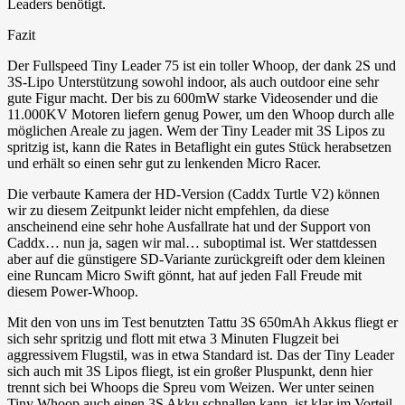
Leaders benötigt.
Fazit
Der Fullspeed Tiny Leader 75 ist ein toller Whoop, der dank 2S und
3S-Lipo Unterstützung sowohl indoor, als auch outdoor eine sehr
gute Figur macht. Der bis zu 600mW starke Videosender und die
11.000KV Motoren liefern genug Power, um den Whoop durch alle
möglichen Areale zu jagen. Wem der Tiny Leader mit 3S Lipos zu
spritzig ist, kann die Rates in Betaflight ein gutes Stück herabsetzen
und erhält so einen sehr gut zu lenkenden Micro Racer.
Die verbaute Kamera der HD-Version (Caddx Turtle V2) können
wir zu diesem Zeitpunkt leider nicht empfehlen, da diese
anscheinend eine sehr hohe Ausfallrate hat und der Support von
Caddx… nun ja, sagen wir mal… suboptimal ist. Wer stattdessen
aber auf die günstigere SD-Variante zurückgreift oder dem kleinen
eine Runcam Micro Swift gönnt, hat auf jeden Fall Freude mit
diesem Power-Whoop.
Mit den von uns im Test benutzten Tattu 3S 650mAh Akkus fliegt er
sich sehr spritzig und flott mit etwa 3 Minuten Flugzeit bei
aggressivem Flugstil, was in etwa Standard ist. Das der Tiny Leader
sich auch mit 3S Lipos fliegt, ist ein großer Pluspunkt, denn hier
trennt sich bei Whoops die Spreu vom Weizen. Wer unter seinen
Tiny Whoop auch einen 3S Akku schnallen kann, ist klar im Vorteil.