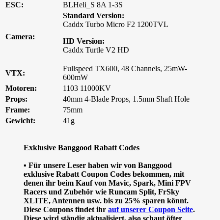
ESC:
BLHeli_S 8A 1-3S
Standard Version:
Caddx Turbo Micro F2 1200TVL
Camera:
HD Version:
Caddx Turtle V2 HD
Fullspeed TX600, 48 Channels, 25mW-
VTX:
600mW
Motoren:
1103 11000KV
Props:
40mm 4-Blade Props, 1.5mm Shaft Hole
Frame:
75mm
Gewicht:
41g
Exklusive Banggood Rabatt Codes
▪ Für unsere Leser haben wir von Banggood
exklusive Rabatt Coupon Codes bekommen, mit
denen ihr beim Kauf von Mavic, Spark, Mini FPV
Racers und Zubehör wie Runcam Split, FrSky
XLITE, Antennen usw. bis zu 25% sparen könnt.
Diese Coupons findet ihr
auf unserer Coupon Seite
.
Diese wird ständig aktualisiert, also schaut öfter