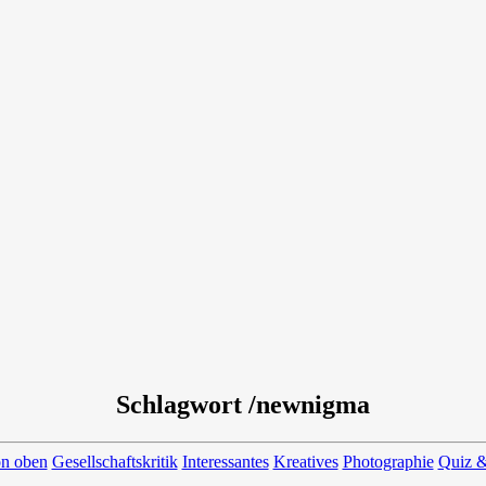
Schlagwort /newnigma
on oben
Gesellschaftskritik
Interessantes
Kreatives
Photographie
Quiz &