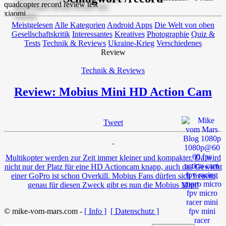
Meistgelesen
Alle Kategorien
Android Apps
Die Welt von oben
Gesellschaftskritik
Interessantes
Kreatives
Photographie
Quiz &
Tests
Technik & Reviews
Ukraine-Krieg
Verschiedenes
Review
Technik & Reviews
Review: Mobius Mini HD Action Cam
Tweet
Multikopter werden zur Zeit immer kleiner und kompakter. Da wird
nicht nur der Platz für eine HD Actioncam knapp, auch das Gewicht
einer GoPro ist schon Overkill. Mobius Fans dürfen sich freuen:
genau für diesen Zweck gibt es nun die Mobius Mini!
© mike-vom-mars.com -
[ Info ]
[ Datenschutz ]