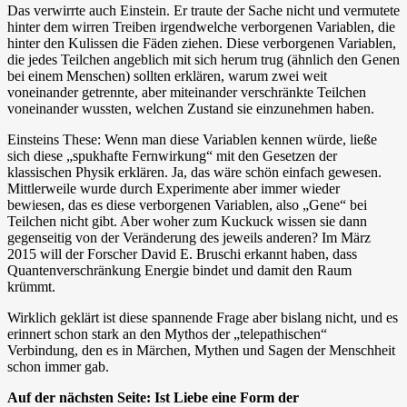
Das verwirrte auch Einstein. Er traute der Sache nicht und vermutete
hinter dem wirren Treiben irgendwelche verborgenen Variablen, die
hinter den Kulissen die Fäden ziehen. Diese verborgenen Variablen,
die jedes Teilchen angeblich mit sich herum trug (ähnlich den Genen
bei einem Menschen) sollten erklären, warum zwei weit
voneinander getrennte, aber miteinander verschränkte Teilchen
voneinander wussten, welchen Zustand sie einzunehmen haben.
Einsteins These: Wenn man diese Variablen kennen würde, ließe
sich diese „spukhafte Fernwirkung“ mit den Gesetzen der
klassischen Physik erklären. Ja, das wäre schön einfach gewesen.
Mittlerweile wurde durch Experimente aber immer wieder
bewiesen, das es diese verborgenen Variablen, also „Gene“ bei
Teilchen nicht gibt. Aber woher zum Kuckuck wissen sie dann
gegenseitig von der Veränderung des jeweils anderen? Im März
2015 will der Forscher David E. Bruschi erkannt haben, dass
Quantenverschränkung Energie bindet und damit den Raum
krümmt.
Wirklich geklärt ist diese spannende Frage aber bislang nicht, und es
erinnert schon stark an den Mythos der „telepathischen“
Verbindung, den es in Märchen, Mythen und Sagen der Menschheit
schon immer gab.
Auf der nächsten Seite: Ist Liebe eine Form der