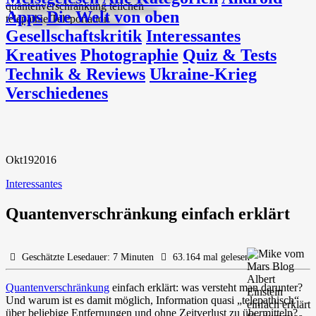
Apps
Die Welt von oben
Gesellschaftskritik
Interessantes
Kreatives
Photographie
Quiz & Tests
Technik & Reviews
Ukraine-Krieg
Verschiedenes
Okt
19
2016
Interessantes
Quantenverschränkung einfach erklärt
Geschätzte Lesedauer: 7 Minuten
63.164 mal gelesen
Quantenverschränkung
einfach erklärt: was versteht man darunter?
Und warum ist es damit möglich, Information quasi „telepathisch“
über beliebige Entfernungen und ohne Zeitverlust zu übermitteln?