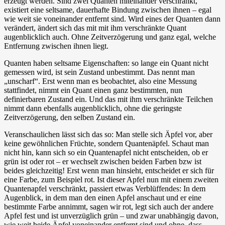
erzeugt werden. Sind zwei Quanten miteinander verschränkt,
existiert eine seltsame, dauerhafte Bindung zwischen ihnen – egal
wie weit sie voneinander entfernt sind. Wird eines der Quanten dann
verändert, ändert sich das mit mit ihm verschränkte Quant
augenblicklich auch. Ohne Zeitverzögerung und ganz egal, welche
Entfernung zwischen ihnen liegt.
Quanten haben seltsame Eigenschaften: so lange ein Quant nicht
gemessen wird, ist sein Zustand unbestimmt. Das nennt man
„unscharf“. Erst wenn man es beobachtet, also eine Messung
stattfindet, nimmt ein Quant einen ganz bestimmten, nun
definierbaren Zustand ein. Und das mit ihm verschränkte Teilchen
nimmt dann ebenfalls augenblicklich, ohne die geringste
Zeitverzögerung, den selben Zustand ein.
Veranschaulichen lässt sich das so: Man stelle sich Äpfel vor, aber
keine gewöhnlichen Früchte, sondern Quantenäpfel. Schaut man
nicht hin, kann sich so ein Quantenapfel nicht entscheiden, ob er
grün ist oder rot – er wechselt zwischen beiden Farben bzw ist
beides gleichzeitig! Erst wenn man hinsieht, entscheidet er sich für
eine Farbe, zum Beispiel rot. Ist dieser Apfel nun mit einem zweiten
Quantenapfel verschränkt, passiert etwas Verblüffendes: In dem
Augenblick, in dem man den einen Apfel anschaut und er eine
bestimmte Farbe annimmt, sagen wir rot, legt sich auch der andere
Apfel fest und ist unverzüglich grün – und zwar unabhängig davon,
wie weit beide Äpfel voneinander entfernt sind und ohne, dass