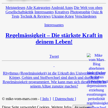
Meistgelesen
Alle Kategorien
Android Apps
Die Welt von oben
Gesellschaftskritik
Interessantes
Kreatives
Photographie
Quiz &
Tests
Technik & Reviews
Ukraine-Krieg
Verschiedenes
Interessantes
Regelmässigkeit – Die stärkste Kraft in
deinem Leben!
Tweet
Rhythmus (Regelmässigkeit) ist die Urkraft des Universums. Unser
Körper, Gehirn und Stoffwechsel sind durch und durch auf
Regelmässigkeit programmiert. Wie kann man sich dieses Prinzip in
seinem Alltag zunutze machen?
© mike-vom-mars.com -
[ Info ]
[ Datenschutz ]
Diese Seite verwendet Cookies.
Weitere Infos
Akzeptieren